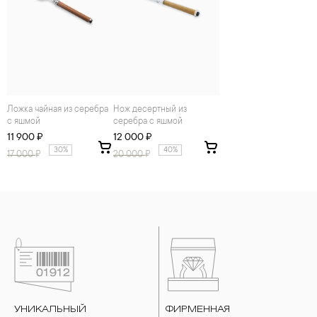
Ложка чайная из серебра
Нож десертный из
с яшмой
серебра с яшмой
11 900 ₽
12 000 ₽
30%
40%
17 000
₽
20 000
₽
УНИКАЛЬНЫЙ
ФИРМЕННАЯ