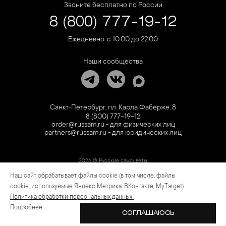
Звоните бесплатно по России
8 (800) 777-19-12
Ежедневно: с 10:00 до 22:00
Наши сообщества
Санкт-Петербург, пл. Карла Фаберже, 8
8 (800) 777-19-12
order@russam.ru - для физических лиц
partners@russam.ru - для юридических лиц
2026 © Русские самоцветы
Наш сайт обрабатывает файлы cookie (в том числе, файлы
Предложение не является публичной офертой. Цены на сайте и в розничной сети
могут отличаться. Информация на сайте о товаре носит рекламный характер и
cookie, используемые Яндекс Метрика, ВКонтакте, MyTarget).
расценивается как приглашение делать оферты на основании п.1 ст. 437
Политика обработки персональных данных
.
Гражданского кодекса РФ.
Подробнее
СОГЛАШАЮСЬ