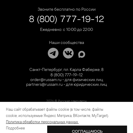
Звоните бесплатно по России
8 (800) 777-19-12
Ежедневно: с 10:00 до 22:00
Наши сообщества
Санкт-Петербург, пл. Карла Фаберже, 8
8 (800) 777-19-12
order@russam.ru - для физических лиц
partners@russam.ru - для юридических лиц
2026 © Русские самоцветы
Наш сайт обрабатывает файлы cookie (в том числе, файлы
Предложение не является публичной офертой. Цены на сайте и в розничной сети
могут отличаться. Информация на сайте о товаре носит рекламный характер и
cookie, используемые Яндекс Метрика, ВКонтакте, MyTarget).
расценивается как приглашение делать оферты на основании п.1 ст. 437
Политика обработки персональных данных
.
Гражданского кодекса РФ.
Подробнее
СОГЛАШАЮСЬ