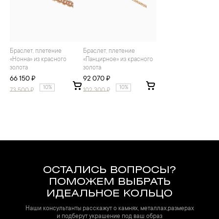
Браслет, плетение
Браслет, плетение
«Нонна» из красного
«Панцирное» из красного
золота
золота
66 150 ₽
92 070 ₽
10%
10%
73 500
₽
102 300
₽
ОСТАЛИСЬ ВОПРОСЫ?
ПОМОЖЕМ ВЫБРАТЬ
ИДЕАЛЬНОЕ КОЛЬЦО
Наши консультанты расскажут о камнях, металлах,размерах
и подберут украшение под ваш образ