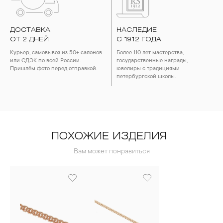
Особенно беречь от воздействия влаги, необходимо
позолоченные изделия. Также высокую влажность плохо
переносят жемчуг, бирюза, малахит и янтарь.
ДОСТАВКА
НАСЛЕДИЕ
4. Специалисты обычно рекомендуют чистить украшения не
ОТ 2 ДНЕЙ
реже одного раза в месяц, а также регулярно протирать их
С 1912 ГОДА
фланелевой или замшевой салфеткой.
Курьер, самовывоз из 50+ салонов
Более 110 лет мастерства,
или СДЭК по всей России.
государственные награды,
Пришлём фото перед отправкой.
ювелиры с традициями
петербургской школы.
ПОХОЖИЕ ИЗДЕЛИЯ
Вам может понравиться