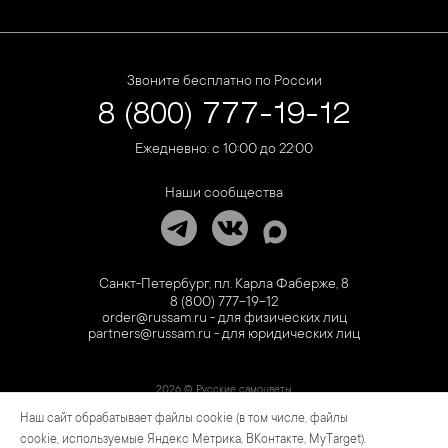
Звоните бесплатно по России
8 (800) 777-19-12
Ежедневно: с 10:00 до 22:00
Наши сообщества
Санкт-Петербург, пл. Карла Фаберже, 8
8 (800) 777-19-12
order@russam.ru - для физических лиц
partners@russam.ru - для юридических лиц
2026 © Русские самоцветы
Наш сайт обрабатывает файлы cookie (в том числе, файлы
Предложение не является публичной офертой. Цены на сайте и в розничной сети
могут отличаться. Информация на сайте о товаре носит рекламный характер и
cookie, используемые Яндекс Метрика, ВКонтакте, MyTarget).