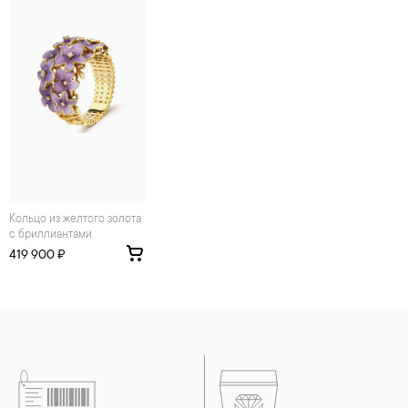
средств. Современные косметические средства содержат в
своем составе серу. Она окисляет серебро и вызывает
появление темного налета, а золотые украшения от
воздействия серы покрываются коричневыми
пятнами.Кроме того, жирные кремы прочно оседают на
поверхности металлов, забиваются в микроцарапины и
притягивают к себе пыль. Из-за смеси жира и пыли часто
разбалтываются и ломаются замки на ювелирных изделиях.
2. Храните ювелирные украшения в футлярах или
специальных мешочках. Так будет меньше шансов
повредить украшение или оставить на нем царапины.
Изделия с бриллиантами необходимо хранить отдельно от
других камней.
Кольцо из желтого золота
с бриллиантами
3. Ни в коем случае не храните украшения в ванной комнате.
Особенно беречь от воздействия влаги, необходимо
419 900 ₽
позолоченные изделия. Также высокую влажность плохо
переносят жемчуг, бирюза, малахит и янтарь.
4. Специалисты обычно рекомендуют чистить украшения не
реже одного раза в месяц, а также регулярно протирать их
фланелевой или замшевой салфеткой.