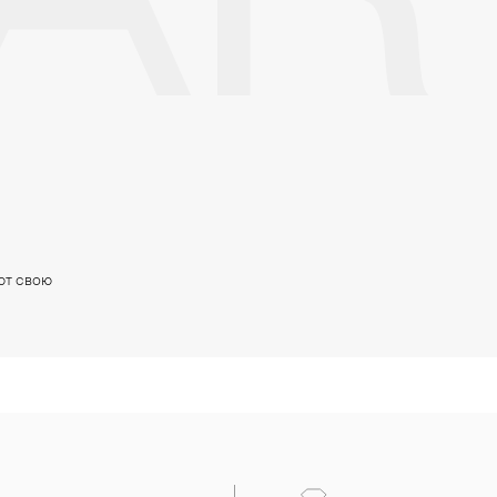
AR
ют свою