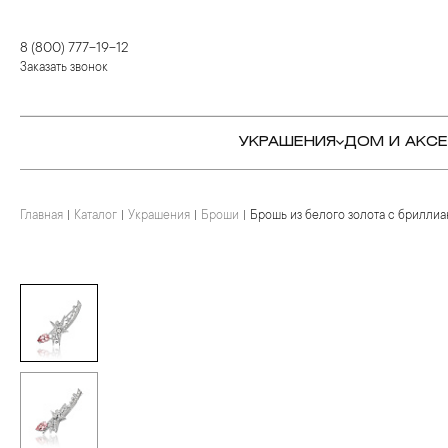
8 (800) 777-19-12
Заказать звонок
УКРАШЕНИЯ
ДОМ И АКС
Главная
Каталог
Украшения
Броши
Брошь из белого золота с бриллиан
КОЛЬЦА
СТОЛОВЫЕ ПРИБОРЫ
КОЛЬЦА
СЕРЬГИ
СЕРВИРОВКА СТОЛА
СЕРЬГИ
ПОДВЕСКИ И КРЕСТЫ
ДЛЯ ЧАЯ
БРАСЛЕТЫ
БРОШИ
ДЛЯ КОФЕ
КОЛЬЕ И ПОДВЕСКИ
КОЛЬЕ
БАР
БРОШИ
ЦЕПИ
ДЕТЯМ
КАМНЕРЕЗНОЕ
ИСКУССТВО