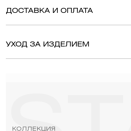
Вставка:
Бриллиант - Количество: 154,
Вес: 2.105c
Морганит - Количество: 1, Форма: «Груша
ДОСТАВКА И ОПЛАТА
Длина:
61 мм
Металл:
Белое Золото 750
Технология:
Родирование
УХОД ЗА ИЗДЕЛИЕМ
Коллекция:
STAR
1. Важно помнить, что ювелирные изделия неизбежно вст
выполнении домашних работ с использованием моющих сре
содержат в своем составе серу. Она окисляет серебро и 
жирные кремы прочно оседают на поверхности металлов, з
ювелирных изделиях.
2. Храните ювелирные украшения в футлярах или специ
необходимо хранить отдельно от других камней.
3. Ни в коем случае не храните украшения в ванной комнат
бирюза, малахит и янтарь.
4. Специалисты обычно рекомендуют чистить украшения не 
КОЛЛЕКЦИЯ