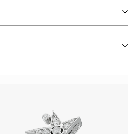
ов рекомендуется снимать во время занятий спортом, при
метических средств. Современные косметические средства
йствия серы покрываются коричневыми пятнами.Кроме того,
си жира и пыли часто разбалтываются и ломаются замки на
или оставить на нем царапины. Изделия с бриллиантами
 изделия. Также высокую влажность плохо переносят жемчуг,
ой или замшевой салфеткой.