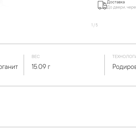
Доставка
До двери, чере
1
/
5
ВЕС
ТЕХНОЛОГ
рганит
15.09 г
Родиро