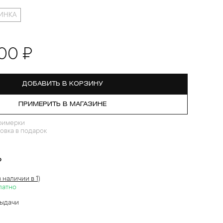
ИНКА
00 ₽
ДОБАВИТЬ В КОРЗИНУ
ПРИМЕРИТЬ В МАГАЗИНЕ
римерки
овка в подарок
?
в наличии в 1)
латно
выдачи
й