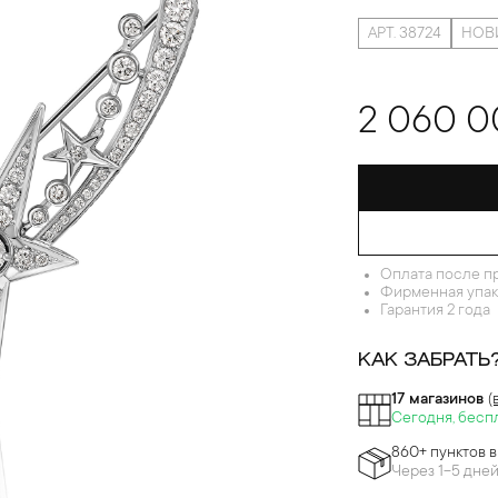
АРТ. 38724
НОВ
2 060 0
Оплата после п
Фирменная упак
Гарантия 2 года
КАК ЗАБРАТЬ
17 магазинов
(
Сегодня, бесп
860+ пунктов 
Через 1-5 дне