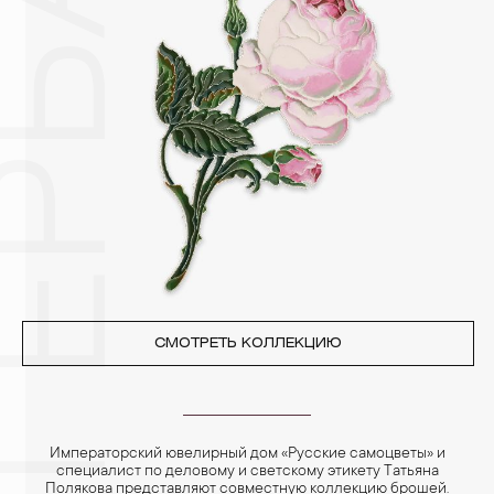
других камней.
3. Ни в коем случае не храните украшения в ванной комнате.
Особенно беречь от воздействия влаги, необходимо
позолоченные изделия. Также высокую влажность плохо
переносят жемчуг, бирюза, малахит и янтарь.
4. Специалисты обычно рекомендуют чистить украшения не
реже одного раза в месяц, а также регулярно протирать их
фланелевой или замшевой салфеткой.
СМОТРЕТЬ КОЛЛЕКЦИЮ
Императорский ювелирный дом «Русские самоцветы» и
специалист по деловому и светскому этикету Татьяна
Полякова представляют совместную коллекцию брошей.