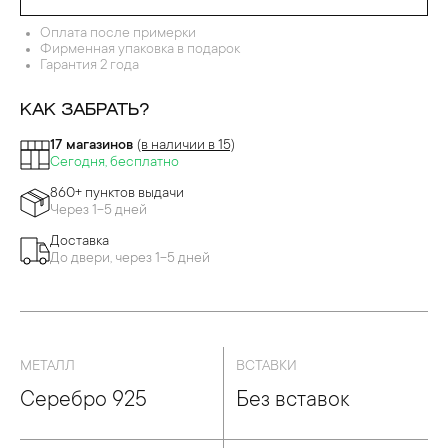
РБАРИЙ ТАТЬЯНЫ ПОЛЯКОВОЙ
Оплата после примерки
Фирменная упаковка в подарок
Гарантия 2 года
КАК ЗАБРАТЬ?
17 магазинов
(в наличии в 15)
Сегодня, бесплатно
860+ пунктов выдачи
Через 1-5 дней
Доставка
До двери, через 1-5 дней
МЕТАЛЛ
ВСТАВКИ
Серебро 925
Без вставок