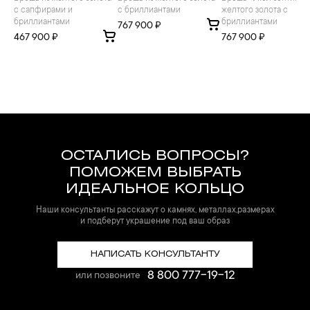
с сапфирами и
с бриллиантами
желтого золота с
бриллиантами
бриллиантами
767 900 ₽
467 900 ₽
767 900 ₽
ОСТАЛИСЬ ВОПРОСЫ?
ПОМОЖЕМ ВЫБРАТЬ
ИДЕАЛЬНОЕ КОЛЬЦО
Наши консультанты расскажут о камнях, металлах,размерах
и подберут украшение под ваш образ
НАПИСАТЬ КОНСУЛЬТАНТУ
8 800 777-19-12
или позвоните