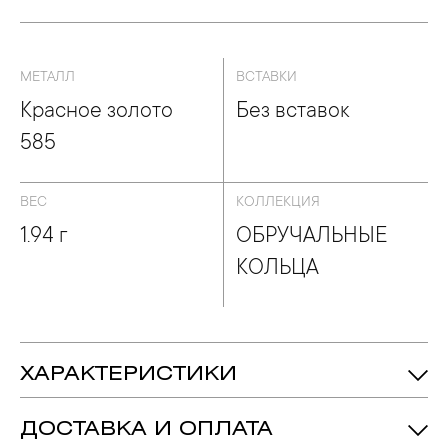
БРУЧАЛЬНЫЕ КОЛЬЦА
МЕТАЛЛ
ВСТАВКИ
Красное золото
Без вставок
585
ВЕС
КОЛЛЕКЦИЯ
1.94 г
ОБРУЧАЛЬНЫЕ
КОЛЬЦА
ХАРАКТЕРИСТИКИ
1.94 гр.
Вес:
ДОСТАВКА И ОПЛАТА
4 мм
Ширина: