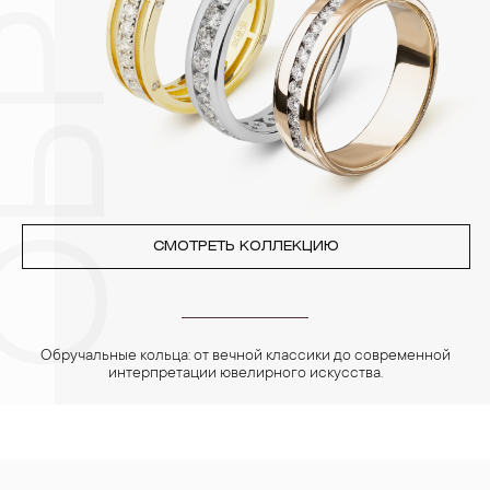
Особенно беречь от воздействия влаги, необходимо
позолоченные изделия. Также высокую влажность плохо
переносят жемчуг, бирюза, малахит и янтарь.
4. Специалисты обычно рекомендуют чистить украшения не
реже одного раза в месяц, а также регулярно протирать их
фланелевой или замшевой салфеткой.
СМОТРЕТЬ КОЛЛЕКЦИЮ
Обручальные кольца: от вечной классики до современной
интерпретации ювелирного искусства.