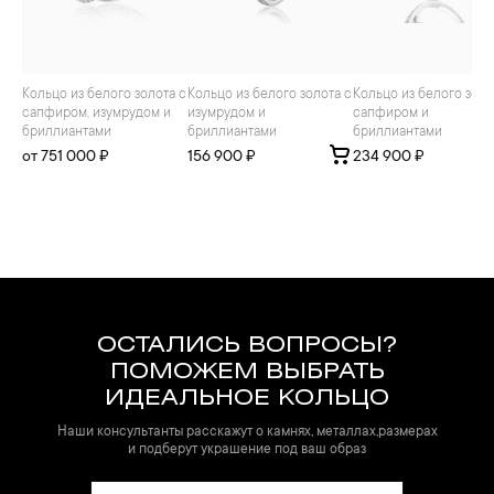
Кольцо из белого золота с
Кольцо из белого золота с
Кольцо из белого золота с
сапфиром, изумрудом и
изумрудом и
сапфиром и
бриллиантами
бриллиантами
бриллиантами
от 751 000 ₽
156 900 ₽
234 900 ₽
ОСТАЛИСЬ ВОПРОСЫ?
ПОМОЖЕМ ВЫБРАТЬ
ИДЕАЛЬНОЕ КОЛЬЦО
Наши консультанты расскажут о камнях, металлах,размерах
и подберут украшение под ваш образ