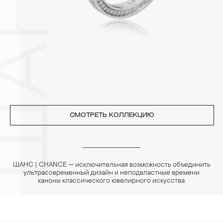
Особенно беречь от воздействия влаги, необходимо
позолоченные изделия. Также высокую влажность плохо
переносят жемчуг, бирюза, малахит и янтарь.
4. Специалисты обычно рекомендуют чистить украшения не
реже одного раза в месяц, а также регулярно протирать их
фланелевой или замшевой салфеткой.
СМОТРЕТЬ КОЛЛЕКЦИЮ
ШАНС | CHANCE — исключительная возможность объединить
ультрасовременный дизайн и неподвластные времени
каноны классического ювелирного искусства.