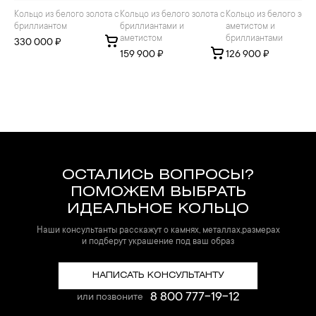
Кольцо из белого золота с
Кольцо из белого золота с
Кольцо из белого золота с
бриллиантом
бриллиантами и
аметистом и
аметистом
бриллиантами
330 000 ₽
159 900 ₽
126 900 ₽
ОСТАЛИСЬ ВОПРОСЫ?
ПОМОЖЕМ ВЫБРАТЬ
ИДЕАЛЬНОЕ КОЛЬЦО
Наши консультанты расскажут о камнях, металлах,размерах
и подберут украшение под ваш образ
НАПИСАТЬ КОНСУЛЬТАНТУ
8 800 777-19-12
или позвоните