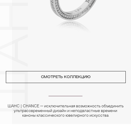
3. Ни в коем случае не храните украшения в ванной комнате.
Особенно беречь от воздействия влаги, необходимо
позолоченные изделия. Также высокую влажность плохо
переносят жемчуг, бирюза, малахит и янтарь.
4. Специалисты обычно рекомендуют чистить украшения не
реже одного раза в месяц, а также регулярно протирать их
фланелевой или замшевой салфеткой.
СМОТРЕТЬ КОЛЛЕКЦИЮ
ШАНС | CHANCE — исключительная возможность объединить
ультрасовременный дизайн и неподвластные времени
каноны классического ювелирного искусства.