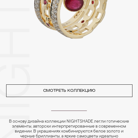
Изделия с бриллиантами необходимо хранить отдельно от
других камней.
3. Ни в коем случае не храните украшения в ванной комнате.
Особенно беречь от воздействия влаги, необходимо
позолоченные изделия. Также высокую влажность плохо
переносят жемчуг, бирюза, малахит и янтарь.
4. Специалисты обычно рекомендуют чистить украшения не
реже одного раза в месяц, а также регулярно протирать их
фланелевой или замшевой салфеткой.
СМОТРЕТЬ КОЛЛЕКЦИЮ
В основу дизайна коллекции NIGHTSHADE легли готические
элементы, авторски интерпретированные в современном
видении. В украшениях комбинируются белое золото и
черные бриллианты, а яркие самоцветы идеально