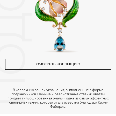
позолоченные изделия. Также высокую влажность плохо
переносят жемчуг, бирюза, малахит и янтарь.
4. Специалисты обычно рекомендуют чистить украшения не
реже одного раза в месяц, а также регулярно протирать их
фланелевой или замшевой салфеткой.
СМОТРЕТЬ КОЛЛЕКЦИЮ
В коллекцию вошли украшения, выполненные в форме
подснежников. Нежные и реалистичные оттенки цветам
придает гильошированная эмаль – одна из самых эффектных
ювелирных техник, которая стала известна благодаря Карлу
Фаберже.