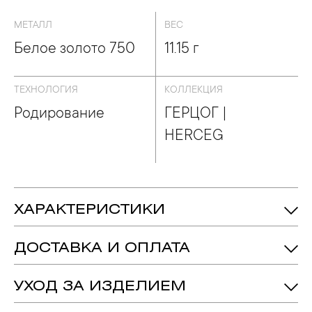
ЕРЦОГ | HERCEG
МЕТАЛЛ
ВЕС
Белое золото 750
11.15 г
ТЕХНОЛОГИЯ
КОЛЛЕКЦИЯ
Родирование
ГЕРЦОГ |
HERCEG
ХАРАКТЕРИСТИКИ
Аквамарин - Количество: 2, Форма:
Вставка:
«Овал»,
Вес: 2.280 ct.
ДОСТАВКА И ОПЛАТА
Бриллиант - Количество: 72,
Вес: 1.17ct.
подробнее
УХОД ЗА ИЗДЕЛИЕМ
Белое Золото 750
Металл:
1. Важно помнить, что ювелирные изделия неизбежно