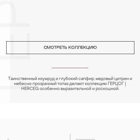
реже одного раза в месяц, а также регулярно протирать их
фланелевой или замшевой салфеткой.
СМОТРЕТЬ КОЛЛЕКЦИЮ
Таинственный изумруд и глубокий сапфир, медовый цитрин и
небесно прозрачный топаз делают коллекцию ГЕРЦОГ |
HERCEG особенно выразительной и роскошной.