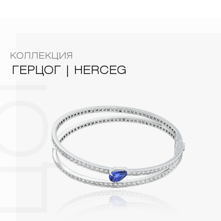
вступают в реакцию с внешней средой. Изделия из
Родирование
Технология:
драгоценных металлов рекомендуется снимать во время
занятий спортом, при выполнении домашних работ с
ГЕРЦОГ | HERCEG
Коллекция:
использованием моющих средств, содержащих хлор и
активный кислород и при нанесении косметических
средств. Современные косметические средства содержат в
КОЛЛЕКЦИЯ
своем составе серу. Она окисляет серебро и вызывает
появление темного налета, а золотые украшения от
ГЕРЦОГ | HERCEG
воздействия серы покрываются коричневыми
пятнами.Кроме того, жирные кремы прочно оседают на
поверхности металлов, забиваются в микроцарапины и
притягивают к себе пыль. Из-за смеси жира и пыли часто
разбалтываются и ломаются замки на ювелирных изделиях.
2. Храните ювелирные украшения в футлярах или
специальных мешочках. Так будет меньше шансов
повредить украшение или оставить на нем царапины.
Изделия с бриллиантами необходимо хранить отдельно от
других камней.
3. Ни в коем случае не храните украшения в ванной комнате.
Особенно беречь от воздействия влаги, необходимо
позолоченные изделия. Также высокую влажность плохо
переносят жемчуг, бирюза, малахит и янтарь.
4. Специалисты обычно рекомендуют чистить украшения не