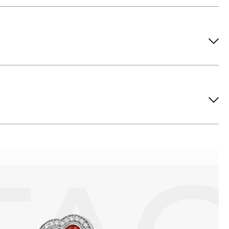
ов рекомендуется снимать во время занятий спортом, при
метических средств. Современные косметические средства
йствия серы покрываются коричневыми пятнами.Кроме того,
си жира и пыли часто разбалтываются и ломаются замки на
или оставить на нем царапины. Изделия с бриллиантами
 изделия. Также высокую влажность плохо переносят жемчуг,
ой или замшевой салфеткой.