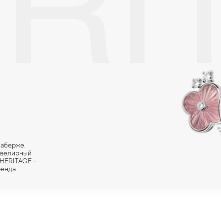
RI
Фаберже.
ювелирный
 HERITAGE –
енда.