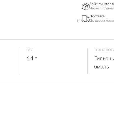
860+ пунктов 
Через 1-5 дне
Доставка
До двери, чере
1
/
7
ВЕС
ТЕХНОЛОГ
6.4 г
Гильош
эмаль