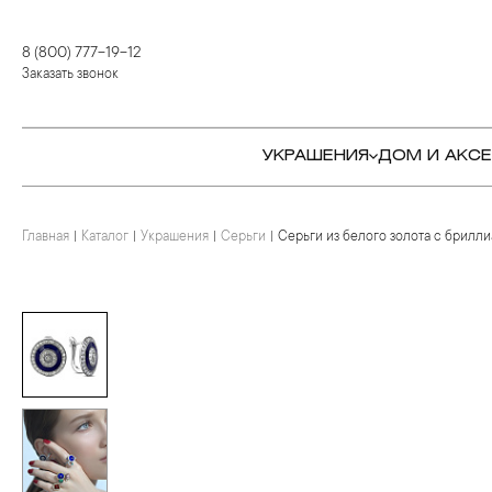
8 (800) 777-19-12
Заказать звонок
УКРАШЕНИЯ
ДОМ И АКС
Главная
Каталог
Украшения
Серьги
Серьги из белого золота с брилл
КОЛЬЦА
СТОЛОВЫЕ ПРИБОРЫ
КОЛЬЦА
СЕРЬГИ
СЕРВИРОВКА СТОЛА
СЕРЬГИ
ПОДВЕСКИ И КРЕСТЫ
ДЛЯ ЧАЯ
БРАСЛЕТЫ
БРОШИ
ДЛЯ КОФЕ
КОЛЬЕ И ПОДВЕСКИ
КОЛЬЕ
БАР
БРОШИ
ЦЕПИ
ДЕТЯМ
КАМНЕРЕЗНОЕ
ИСКУССТВО