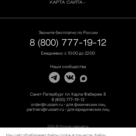
КАРТА САЙТА
Звоните бесплатно по России
8 (800) 777-19-12
Ежедневно: с 10:00 до 22:00
Наши сообщества
Санкт-Петербург, пл. Карла Фаберже, 8
8 (800) 777-19-12
order@russam.ru - для физических лиц
partners@russam.ru - для юридических лиц
2026 © Русские самоцветы
Наш сайт обрабатывает файлы cookie (в том числе, файлы
Предложение не является публичной офертой. Цены на сайте и в розничной сети