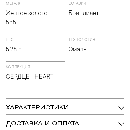
МЕТАЛЛ
ВСТАВКИ
Желтое золото
Бриллиант
585
ВЕС
ТЕХНОЛОГИЯ
5.28 г
Эмаль
КОЛЛЕКЦИЯ
СЕРДЦЕ | HEART
ХАРАКТЕРИСТИКИ
Бриллиант - 36, огранка «Круг-57», цвет
Вставка:
камня 4, чистота камня 6, 0.155 crt
ДОСТАВКА И ОПЛАТА