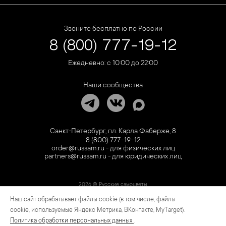
Звоните бесплатно по России
8 (800) 777-19-12
Ежедневно: с 10:00 до 22:00
Наши сообщества
Санкт-Петербург, пл. Карла Фаберже, 8
8 (800) 777-19-12
order@russam.ru - для физических лиц
partners@russam.ru - для юридических лиц
2026 © Русские самоцветы
Наш сайт обрабатывает файлы cookie (в том числе, файлы
Предложение не является публичной офертой. Цены на сайте и в розничной сети
могут отличаться. Информация на сайте о товаре носит рекламный характер и
cookie, используемые Яндекс Метрика, ВКонтакте, MyTarget).
расценивается как приглашение делать оферты на основании п.1 ст. 437
Политика обработки персональных данных
.
Гражданского кодекса РФ.