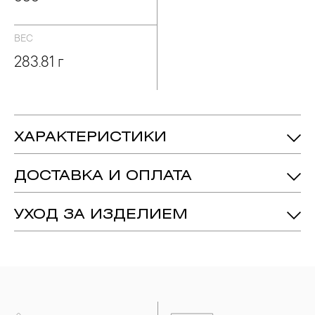
ВЕС
283.81 г
ХАРАКТЕРИСТИКИ
283.81 гр.
Вес:
ДОСТАВКА И ОПЛАТА
Родонит - Количество: 1,
Вес: 1 ct.
Вставка:
Халцедон - Количество: 1,
Вес: 1 ct.
УХОД ЗА ИЗДЕЛИЕМ
Кахолонг - Количество: 1,
Вес: 1 ct.
1. Важно помнить, что ювелирные изделия неизбежно
вступают в реакцию с внешней средой. Изделия из
Красное Золото 585
Металл:
драгоценных металлов рекомендуется снимать во время
занятий спортом, при выполнении домашних работ с
использованием моющих средств, содержащих хлор и
активный кислород и при нанесении косметических
средств. Современные косметические средства содержат в