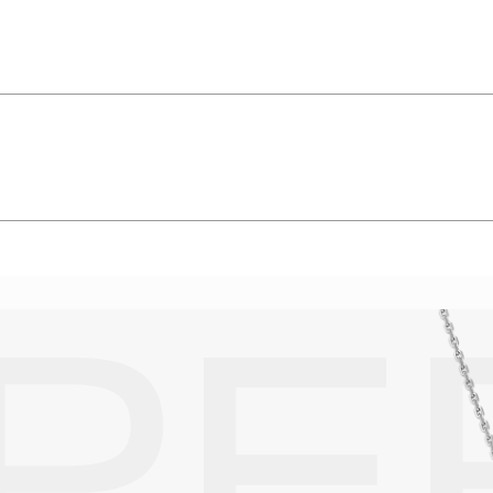
t.
подробнее
упают в реакцию с внешней средой. Изделия из драгоценных металл
дств, содержащих хлор и активный кислород и при нанесении кос
вызывает появление темного налета, а золотые украшения от возде
абиваются в микроцарапины и притягивают к себе пыль. Из-за сме
альных мешочках. Так будет меньше шансов повредить украшение 
е. Особенно беречь от воздействия влаги, необходимо позолоченные
реже одного раза в месяц, а также регулярно протирать их фланелев