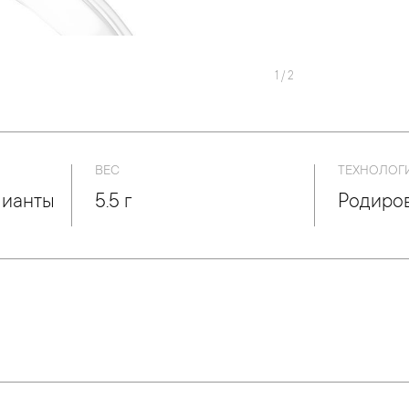
1
/
2
ВЕС
ТЕХНОЛОГ
лианты
5.5 г
Родиро
он»,
Вес: 0.584 ct.