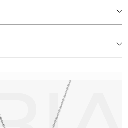
ов рекомендуется снимать во время занятий спортом, при
метических средств. Современные косметические средства
йствия серы покрываются коричневыми пятнами.Кроме того,
си жира и пыли часто разбалтываются и ломаются замки на
или оставить на нем царапины. Изделия с бриллиантами
 изделия. Также высокую влажность плохо переносят жемчуг,
ой или замшевой салфеткой.