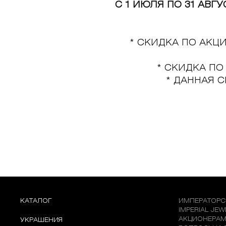
С 1 ИЮЛЯ ПО 31 АВГУ
БРАСЛЕТЫ
ИНТЕРЬЕР
ДЕТЯМ
АКСЕССУАРЫ И
СУВЕНИРЫ
* СКИДКА ПО АК
МУЖЧИНАМ
ХРУСТАЛЬ И ФАРФОР
* СКИДКА П
* ДАННАЯ 
КАТАЛОГ
ИМПЕРАТОРС
IMPERIAL JE
АКЦИОНЕРА
УКРАШЕНИЯ