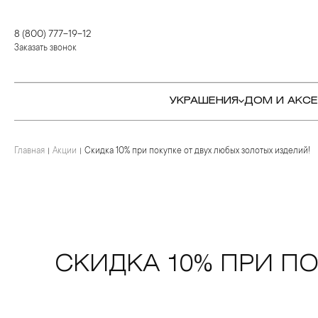
8 (800) 777-19-12
Заказать звонок
УКРАШЕНИЯ
ДОМ И АКС
Главная
Акции
Скидка 10% при покупке от двух любых золотых изделий!
КОЛЬЦА
СТОЛОВЫЕ ПРИБОРЫ
КОЛЬЦА
СЕРЬГИ
СЕРВИРОВКА СТОЛА
СЕРЬГИ
ПОДВЕСКИ И КРЕСТЫ
ДЛЯ ЧАЯ
БРАСЛЕТЫ
БРОШИ
ДЛЯ КОФЕ
КОЛЬЕ И ПОДВЕСКИ
СКИДКА 10% ПРИ П
КОЛЬЕ
БАР
БРОШИ
ЦЕПИ
ДЕТЯМ
КАМНЕРЕЗНОЕ
ИСКУССТВО