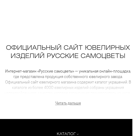
ОФИЦИАЛЬНЫЙ САЙТ ЮВЕЛИРНЫХ
ИЗДЕЛИЙ РУССКИЕ САМОЦВЕТЫ
Интернет-магазин «Русские самоцветы» — уникальная онлайн-площадка,
где представлена продукция собственного ювелирного завода.
Официальный сайт ювелирного магазина содержит каталог украшений. В
каталоге из более 4000 ювелирных изделий собраны украшения
непревзойденного качества, которое гарантирует производитель из числа
лидеров отрасли. Для каждого товара представлены не только
Читать дальше
качественные фотографии и видеоматериалы, но и
максимум полезной информации, которая помогает сделать выбор еще
более комфортным, чем в салоне.
КАТАЛОГ