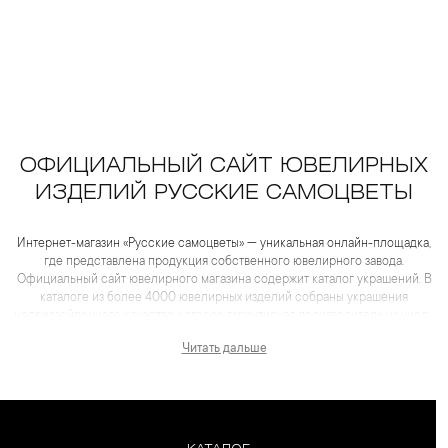
ОФИЦИАЛЬНЫЙ САЙТ ЮВЕЛИРНЫХ
ИЗДЕЛИЙ РУССКИЕ САМОЦВЕТЫ
Интернет-магазин «Русские самоцветы» — уникальная онлайн-площадка,
где представлена продукция собственного ювелирного завода.
Официальный сайт ювелирного магазина содержит каталог украшений. В
каталоге из более 4000 ювелирных изделий собраны украшения
непревзойденного качества, которое гарантирует производитель из числа
лидеров отрасли. Для каждого товара представлены не только
Читать дальше
качественные фотографии и видеоматериалы, но и
максимум полезной информации, которая помогает сделать выбор еще
более комфортным, чем в салоне.