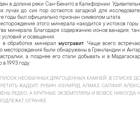
ден в долине реки Сан-Бенито в Калифорнии. Удивительн
ых лучах до сих пор остаются загадкой для исследоват
80-е годы был официально признан символом штата.
Месторождение этого минерала находится у истоков горы
ва минерала. Благодаря содержанию ионов ванадия, танз
 условий и освещения.
 в обработке минерал
мусгравит
. Чаще всего встреча
го месторождения были обнаружены в Гренландии и Антар
встралии, а позднее его стали добывать и в Мадагаска
 в 1993 году.
СПИСОК НЕОБЫЧНЫХ ДРАГОЦЕННЫХ КАМНЕЙ. В СПИСКЕ Д
ТИТЬ ЖАДЕИТ, РУБИН, ИЗУМРУД, АЛМАЗ, САПФИР, АЛЕКС
ЕНЬ РЕДКО, А КРУПНЫЕ ЭКЗЕМПЛЯРЫ И ВОВСЕ НИКОГДА 
ПОДЛЕЖАТ ОГРАНКЕ.