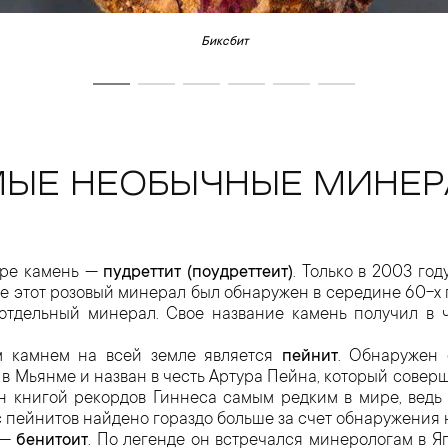
Биксбит
ЫЕ НЕОБЫЧНЫЕ МИНЕ
ире камень —
пудреттит (поудреттеит)
. Только в 2003 го
ые этот розовый минерал был обнаружен в середине 60-х г
отдельный минерал. Свое название камень получил в ч
 камнем на всей земле является
пейнит
. Обнаружен
в Мьянме и назван в честь Артура Пейна, который соверш
н книгой рекордов Гиннеса самым редким в мире, ведь
с пейнитов найдено гораздо больше за счет обнаружения
 —
бенитоит
. По легенде он встречался минерологам в Я