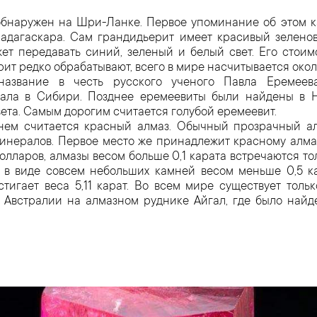
бнаружен на Шри-Ланке. Первое упоминание об этом 
адагаскара. Сам грандидьерит имеет красивый зеленов
жет передавать синий, зеленый и белый свет. Его стоим
рит редко обрабатывают, всего в мире насчитывается окол
азвание в честь русского ученого Павла Еремеева
ала в Сибири. Позднее еремеевиты были найдены в 
вета. Самым дорогим считается голубой еремеевит.
ем считается красный алмаз. Обычный прозрачный ал
минералов. Первое место же принадлежит красному алмаз
олларов, алмазы весом больше 0,1 карата встречаются то
о в виде совсем небольших камней весом меньше 0,5 к
стигает веса 5,11 карат. Во всем мире существует тол
 Австралии на алмазном руднике Айгал, где было найд