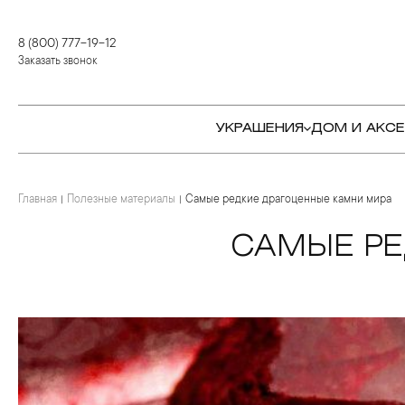
8 (800) 777-19-12
Заказать звонок
УКРАШЕНИЯ
ДОМ И АКС
Главная
КОЛЬЦА
СТОЛОВЫЕ ПРИБОРЫ
КОЛЬЦА
Полезные материалы
Самые редкие драгоценные камни мира
СЕРЬГИ
СЕРВИРОВКА СТОЛА
СЕРЬГИ
САМЫЕ РЕ
ПОДВЕСКИ И КРЕСТЫ
ДЛЯ ЧАЯ
БРАСЛЕТЫ
БРОШИ
ДЛЯ КОФЕ
КОЛЬЕ И ПОДВЕСКИ
КОЛЬЕ
БАР
БРОШИ
ЦЕПИ
ДЕТЯМ
КАМНЕРЕЗНОЕ
ИСКУССТВО