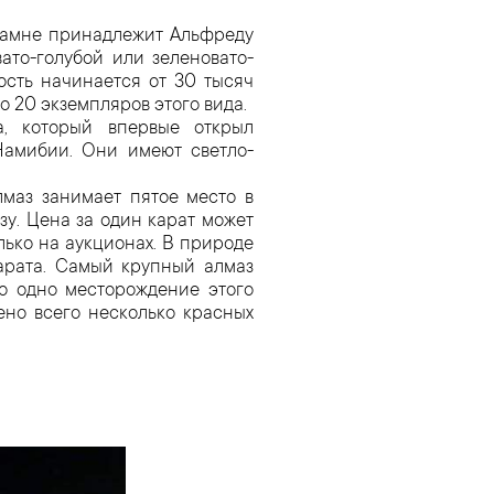
камне принадлежит Альфреду
ато-голубой или зеленовато-
ость начинается от 30 тысяч
о 20 экземпляров этого вида.
, который впервые открыл
Намибии. Они имеют светло-
маз занимает пятое место в
у. Цена за один карат может
лько на аукционах. В природе
арата. Самый крупный алмаз
ько одно месторождение этого
ено всего несколько красных