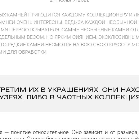
21 НОЯБРЯ 2022
НЫХ КАМНЕЙ ПРИГОДИТСЯ КАЖДОМУ КОЛЛЕКЦИОНЕРУ И 
КАМНЕЙ ОЧЕНЬ ИНТЕРЕСНЫ, ВЕДЬ ЗА КАЖДОЙ НЕОБЫЧНОЙ
ИМЯ ПЕРВООТКРЫВАТЕЛЯ. САМЫЕ НЕОБЫЧНЫЕ КАМНИ ОТ
РЕДЕЛЬНЫМ ВЕСОМ, НО ЯРКИМ СИЯНИЕМ, ЭКСКЛЮЗИВНЫ
ЧТО РЕДКИЕ КАМНИ НЕСМОТРЯ НА ВСЮ СВОЮ КРАСОТУ МО
И ДЛЯ ОБРАБОТКИ.
РЕТИМ ИХ В УКРАШЕНИЯХ, ОНИ НАХ
УЗЕЯХ, ЛИБО В ЧАСТНЫХ КОЛЛЕКЦИЯ
я — понятие относительное. Оно зависит и от размера,