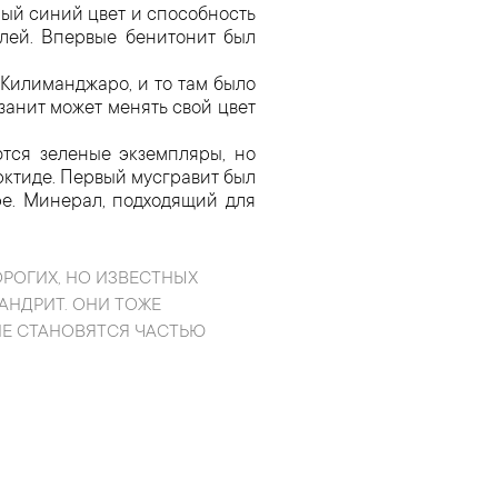
ый синий цвет и способность
елей. Впервые бенитонит был
 Килиманджаро, и то там было
анит может менять свой цвет
ются зеленые экземпляры, но
ктиде. Первый мусгравит был
ре. Минерал, подходящий для
ОРОГИХ, НО ИЗВЕСТНЫХ
АНДРИТ. ОНИ ТОЖЕ
НЕ СТАНОВЯТСЯ ЧАСТЬЮ