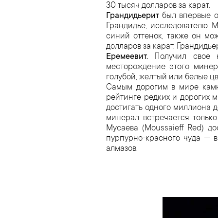
30 тысяч долларов за карат.
Грандидьерит
был впервые о
Грандидье, исследователю М
синий оттенок, также он мо
долларов за карат. Грандидье
Еремеевит.
Получил свое н
месторождение этого минер
голубой, желтый или белые ц
Самым дорогим в мире камн
рейтинге редких и дорогих 
достигать одного миллиона д
минерал встречается тольк
Мусаева (Moussaieff Red) до
пурпурно-красного чуда — в
алмазов.