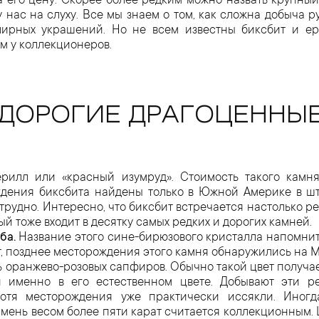
а его цену. Скорее более редким можно назвать крупны
 нас на слуху. Все мы знаем о том, как сложна добыча р
ирных украшений. Но не всем известны биксбит и ере
м у коллекционеров.
ДОРОГИЕ ДРАГОЦЕННЫ
илл или «красный изумруд». Стоимость такого камня
ждения биксбита найдены только в Южной Америке в ш
 трудно. Интересно, что биксбит встречается настолько р
ый тоже входит в десятку самых редких и дорогих камней.
ба.
Название этого сине-бирюзового кристалла напомнит
, позднее месторождения этого камня обнаружились на 
 оранжево-розовых сапфиров. Обычно такой цвет получае
и именно в его естественном цвете. Добывают эти р
хотя месторождения уже практически иссякли. Иногд
мень весом более пяти карат считается коллекционным. 