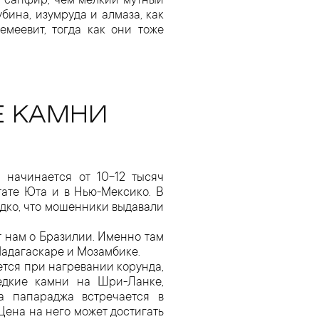
й сапфир, чем мелкий мутный
убина, изумруда и алмаза, как
меевит, тогда как они тоже
Е КАМНИ
 начинается от 10-12 тысяч
тате Юта и в Нью-Мексико. В
едко, что мошенники выдавали
 нам о Бразилии. Именно там
Мадагаскаре и Мозамбике.
тся при нагревании корунда,
едкие камни на Шри-Ланке,
а папараджа встречается в
Цена на него может достигать