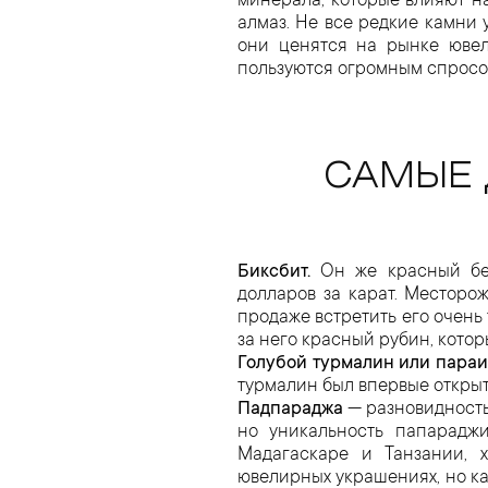
минерала, которые влияют н
алмаз. Не все редкие камни у
они ценятся на рынке ювел
пользуются огромным спросо
САМЫЕ 
Биксбит.
Он же красный бер
долларов за карат. Месторо
продаже встретить его очень
за него красный рубин, котор
Голубой турмалин или параи
турмалин был впервые открыт
Падпараджа
— разновидность
но уникальность папарадж
Мадагаскаре и Танзании, 
ювелирных украшениях, но ка