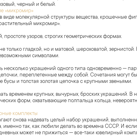
озовый, черный и белый.
ле «микромир»
 виде молекулярной структуры вещества, крошечные фиг
«растительный микромир».
, простоте узоров, строгих геометрических формах.
е только гладкой, но и матовой, шероховатой, зернистой
севозможными символами.
 несколько украшений одного типа одновременно — пару
 цепочки, переплетенные между собой. Сочетания могут б
бусы и толстая золотая цепочка с крупными звеньями.
ать временем крупных, вычурных, броских украшений. В 
ческих форм, охватывающие полпальца кольца, невероятн
рные комплекты
гают снова надевать целый набор украшений, выполненны
да, именно так, как любили делать во времена СССР. И есл
едневных может не прижиться — все-таки ювелирный компл