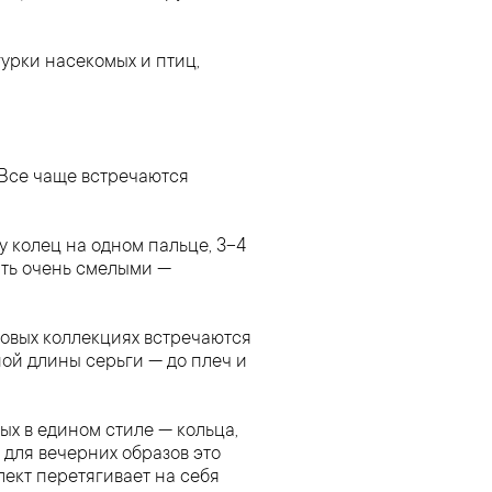
урки насекомых и птиц,
. Все чаще встречаются
 колец на одном пальце, 3–4
ыть очень смелыми —
новых коллекциях встречаются
ой длины серьги — до плеч и
х в едином стиле — кольца,
и для вечерних образов это
ект перетягивает на себя