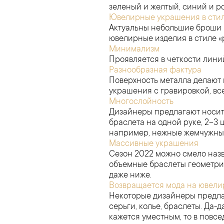
зеленый и желтый, синий и р
Ювелирные украшения в сти
Актуальны небольшие броши в
ювелирные изделия в стиле 
Минимализм
Проявляется в четкости линий
Разнообразная фактура
Поверхность металла делают н
украшения с гравировкой, в
Многослойность
Дизайнеры предлагают носить
браслета на одной руке, 2–3
например, нежные жемчужные 
Массивные украшения
Сезон 2022 можно смело назв
объемные браслеты геометри
даже ниже.
Возвращается мода на ювели
Некоторые дизайнеры предла
серьги, колье, браслеты. Да-
кажется уместным, то в повс