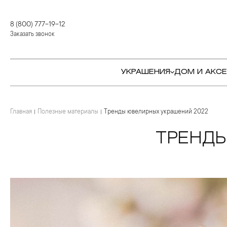
8 (800) 777-19-12
Заказать звонок
УКРАШЕНИЯ
ДОМ И АКС
Главная
КОЛЬЦА
СТОЛОВЫЕ ПРИБОРЫ
КОЛЬЦА
Полезные материалы
Тренды ювелирных украшений 2022
СЕРЬГИ
СЕРВИРОВКА СТОЛА
СЕРЬГИ
ТРЕНД
ПОДВЕСКИ И КРЕСТЫ
ДЛЯ ЧАЯ
БРАСЛЕТЫ
БРОШИ
ДЛЯ КОФЕ
КОЛЬЕ И ПОДВЕСКИ
КОЛЬЕ
БАР
БРОШИ
ЦЕПИ
ДЕТЯМ
КАМНЕРЕЗНОЕ
ИСКУССТВО