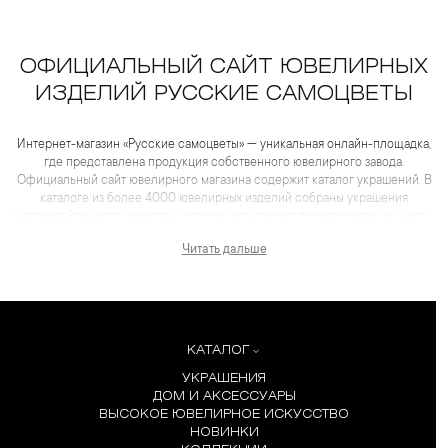
ОФИЦИАЛЬНЫЙ САЙТ ЮВЕЛИРНЫХ
ИЗДЕЛИЙ РУССКИЕ САМОЦВЕТЫ
Интернет-магазин «Русские самоцветы» — уникальная онлайн-площадка,
где представлена продукция собственного ювелирного завода.
Официальный сайт ювелирного магазина содержит каталог украшений. В
каталоге из более 4000 ювелирных изделий собраны украшения
непревзойденного качества, которое гарантирует производитель из числа
лидеров отрасли. Для каждого товара представлены не только
Читать дальше
качественные фотографии и видеоматериалы, но и
максимум полезной информации, которая помогает сделать выбор еще
более комфортным, чем в салоне.
КАТАЛОГ
УКРАШЕНИЯ
ДОМ И АКСЕССУАРЫ
ВЫСОКОЕ ЮВЕЛИРНОЕ ИСКУССТВО
НОВИНКИ