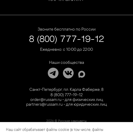
Звоните бесплатно по России
8 (800) 777-19-12
Ежедневно: с 10:00 до 22:00
Наши сообщества
Санкт-Петербург, пл. Карла Фаберже, 8
8 (800) 777-19-12
order@russam.ru - для физических лиц
partners@russam.ru - для юридических лиц
2026 © Русские самоцветы
Наш сайт обрабатывает файлы cookie (в том числе, файлы
Предложение не является публичной офертой. Цены на сайте и в розничной сети