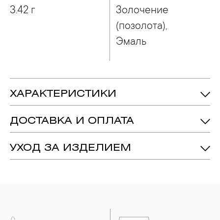
3.42 г
Золочение
(позолота),
Эмаль
ХАРАКТЕРИСТИКИ
3.42 гр.
Вес:
ДОСТАВКА И ОПЛАТА
Серебро 925
Металл:
Золочение (позолота), Эмаль
Технология:
УХОД ЗА ИЗДЕЛИЕМ
1. Важно помнить, что ювелирные изделия неизбежно
вступают в реакцию с внешней средой. Изделия из
драгоценных металлов рекомендуется снимать во время
занятий спортом, при выполнении домашних работ с
использованием моющих средств, содержащих хлор и
активный кислород и при нанесении косметических
средств. Современные косметические средства содержат в