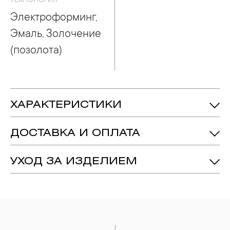
ТЕХНОЛОГИЯ
Электроформинг,
Эмаль, Золочение
(позолота)
ХАРАКТЕРИСТИКИ
Медь
Металл:
ДОСТАВКА И ОПЛАТА
Электроформинг, Эмаль, Золочение
Технология:
(позолота)
УХОД ЗА ИЗДЕЛИЕМ
1. Важно помнить, что ювелирные изделия неизбежно
вступают в реакцию с внешней средой. Изделия из
драгоценных металлов рекомендуется снимать во время
занятий спортом, при выполнении домашних работ с
использованием моющих средств, содержащих хлор и
активный кислород и при нанесении косметических