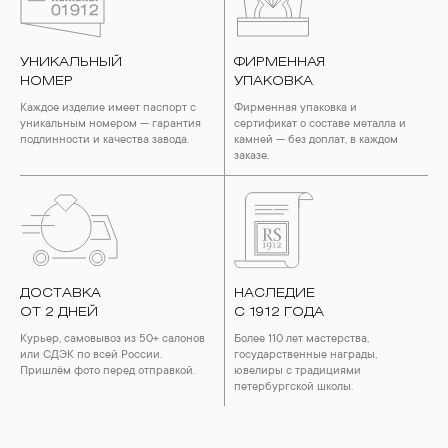
воздействия серы покрываются коричневыми
пятнами.Кроме того, жирные кремы прочно оседают на
поверхности металлов, забиваются в микроцарапины и
УНИКАЛЬНЫЙ
ФИРМЕННАЯ
притягивают к себе пыль. Из-за смеси жира и пыли часто
НОМЕР
УПАКОВКА
разбалтываются и ломаются замки на ювелирных изделиях.
Каждое изделие имеет паспорт с
Фирменная упаковка и
2. Храните ювелирные украшения в футлярах или
уникальным номером — гарантия
сертификат о составе металла и
специальных мешочках. Так будет меньше шансов
подлинности и качества завода.
камней — без доплат, в каждом
повредить украшение или оставить на нем царапины.
заказе.
Изделия с бриллиантами необходимо хранить отдельно от
других камней.
3. Ни в коем случае не храните украшения в ванной комнате.
Особенно беречь от воздействия влаги, необходимо
позолоченные изделия. Также высокую влажность плохо
переносят жемчуг, бирюза, малахит и янтарь.
ДОСТАВКА
НАСЛЕДИЕ
4. Специалисты обычно рекомендуют чистить украшения не
ОТ 2 ДНЕЙ
реже одного раза в месяц, а также регулярно протирать их
С 1912 ГОДА
фланелевой или замшевой салфеткой.
Курьер, самовывоз из 50+ салонов
Более 110 лет мастерства,
или СДЭК по всей России.
государственные награды,
Пришлём фото перед отправкой.
ювелиры с традициями
петербургской школы.