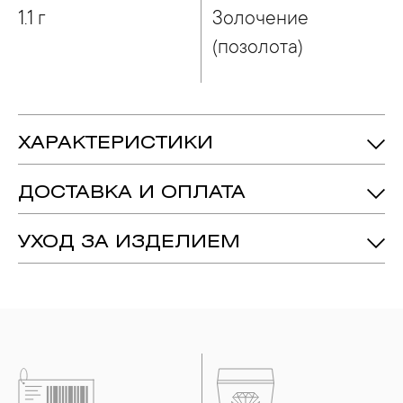
1.1 г
Золочение
(позолота)
ХАРАКТЕРИСТИКИ
1.1 гр.
Вес:
ДОСТАВКА И ОПЛАТА
Серебро 925
Металл:
Золочение (позолота)
Технология:
УХОД ЗА ИЗДЕЛИЕМ
1. Важно помнить, что ювелирные изделия неизбежно
вступают в реакцию с внешней средой. Изделия из
драгоценных металлов рекомендуется снимать во время
занятий спортом, при выполнении домашних работ с
использованием моющих средств, содержащих хлор и
активный кислород и при нанесении косметических
средств. Современные косметические средства содержат в
своем составе серу. Она окисляет серебро и вызывает
появление темного налета, а золотые украшения от