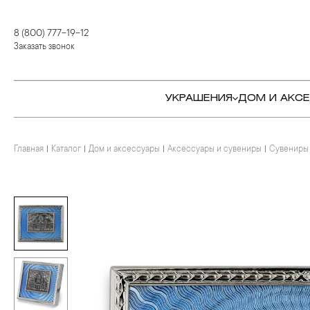
8 (800) 777-19-12
Заказать звонок
УКРАШЕНИЯ
ДОМ И АКС
Главная
Каталог
Дом и аксессуары
Аксессуары и сувениры
Сувениры
КОЛЬЦА
СТОЛОВЫЕ ПРИБОРЫ
КОЛЬЦА
СЕРЬГИ
СЕРВИРОВКА СТОЛА
СЕРЬГИ
ПОДВЕСКИ И КРЕСТЫ
ДЛЯ ЧАЯ
БРАСЛЕТЫ
БРОШИ
ДЛЯ КОФЕ
КОЛЬЕ И ПОДВЕСКИ
КОЛЬЕ
БАР
БРОШИ
ЦЕПИ
ДЕТЯМ
КАМНЕРЕЗНОЕ
ИСКУССТВО