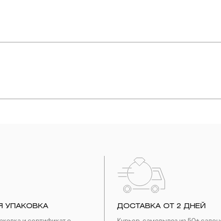
663 crt
упают в реакцию с внешней средой. Изделия из драгоценных металл
дств, содержащих хлор и активный кислород и при нанесении кос
вызывает появление темного налета, а золотые украшения от возде
абиваются в микроцарапины и притягивают к себе пыль. Из-за сме
альных мешочках. Так будет меньше шансов повредить украшение 
е. Особенно беречь от воздействия влаги, необходимо позолоченные
реже одного раза в месяц, а также регулярно протирать их фланелев
Я УПАКОВКА
ДОСТАВКА ОТ 2 ДНЕЙ