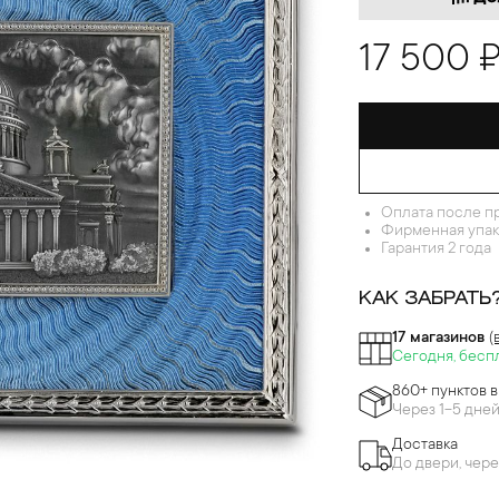
17 500 
Оплата после п
Фирменная упак
Гарантия 2 года
КАК ЗАБРАТЬ
17 магазинов
(
Сегодня, бесп
860+ пунктов 
Через 1-5 дне
Доставка
До двери, чере