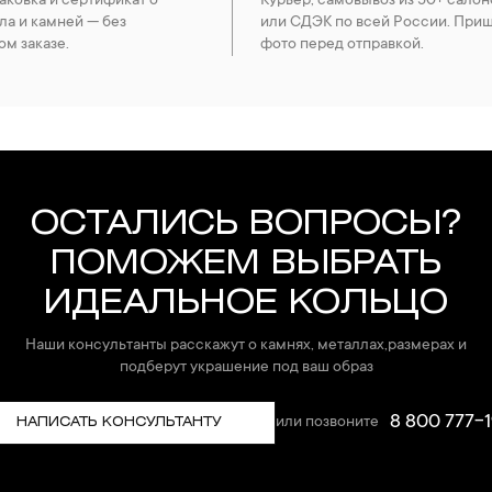
ковка и сертификат о
Курьер, самовывоз из 50+ салон
ла и камней — без
или СДЭК по всей России. При
ом заказе.
фото перед отправкой.
ОСТАЛИСЬ ВОПРОСЫ?
ПОМОЖЕМ ВЫБРАТЬ
ИДЕАЛЬНОЕ КОЛЬЦО
Наши консультанты расскажут о камнях, металлах,размерах и
подберут украшение под ваш образ
8 800 777-1
или позвоните
НАПИСАТЬ КОНСУЛЬТАНТУ