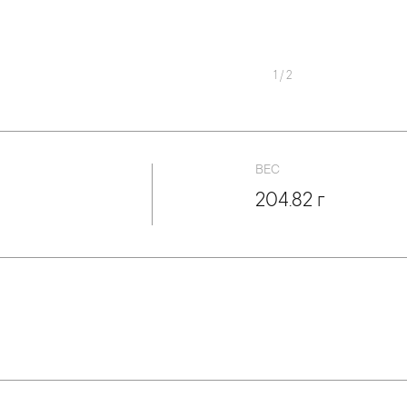
1
/
2
ВЕС
204.82 г