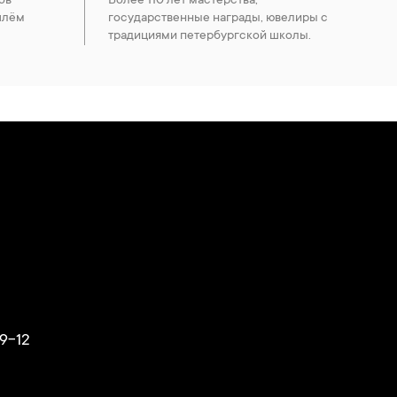
ов
Более 110 лет мастерства,
шлём
государственные награды, ювелиры с
традициями петербургской школы.
9-12