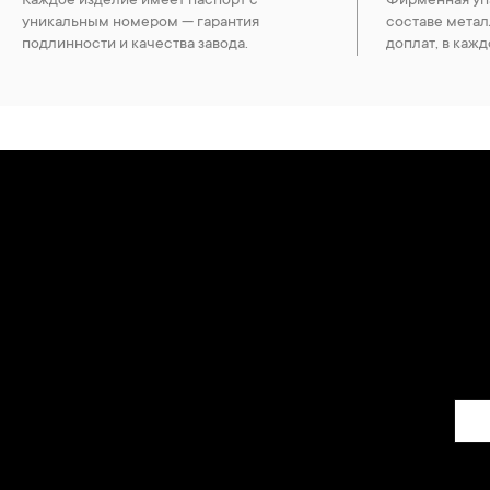
Каждое изделие имеет паспорт с
Фирменная упа
уникальным номером — гарантия
составе метал
подлинности и качества завода.
доплат, в кажд