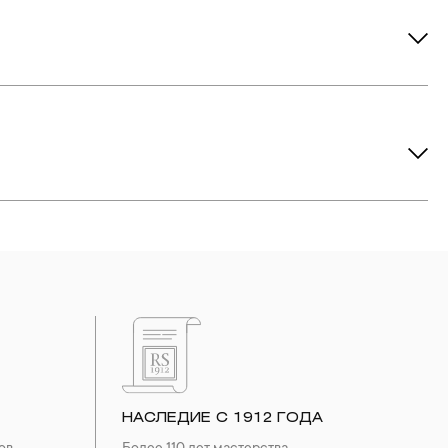
ов рекомендуется снимать во время занятий спортом, при
метических средств. Современные косметические средства
йствия серы покрываются коричневыми пятнами.Кроме того,
си жира и пыли часто разбалтываются и ломаются замки на
или оставить на нем царапины. Изделия с бриллиантами
 изделия. Также высокую влажность плохо переносят жемчуг,
ой или замшевой салфеткой.
НАСЛЕДИЕ С 1912 ГОДА