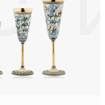
СТ
ой или замшевой салфеткой.