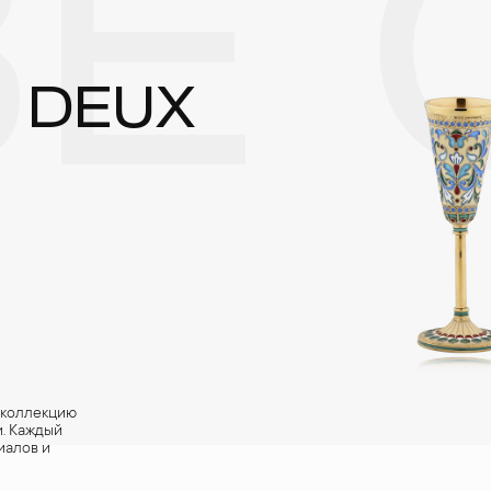
Е 
реже одного раза в месяц, а также регулярно протирать их фланелев
| DEUX
 коллекцию
и. Каждый
иалов и