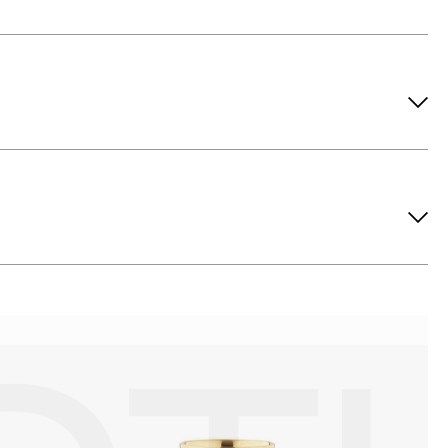
ов рекомендуется снимать во время занятий спортом, при
метических средств. Современные косметические средства
йствия серы покрываются коричневыми пятнами.Кроме того,
си жира и пыли часто разбалтываются и ломаются замки на
или оставить на нем царапины. Изделия с бриллиантами
 изделия. Также высокую влажность плохо переносят жемчуг,