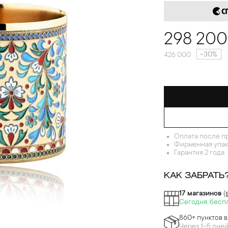
298 200
-30%
426 000
Оплата после п
Фирменная упак
Гарантия 2 года
КАК ЗАБРАТЬ
17 магазинов
(
Сегодня, бесп
860+ пунктов 
Через 1-5 дне