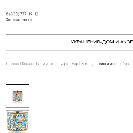
8 (800) 777-19-12
Заказать звонок
УКРАШЕНИЯ
ДОМ И АКС
Главная
Каталог
Дом и аксессуары
Бар
Бокал для виски из серебра
КОЛЬЦА
СТОЛОВЫЕ ПРИБОРЫ
КОЛЬЦА
СЕРЬГИ
СЕРВИРОВКА СТОЛА
СЕРЬГИ
ПОДВЕСКИ И КРЕСТЫ
ДЛЯ ЧАЯ
БРАСЛЕТЫ
БРОШИ
ДЛЯ КОФЕ
КОЛЬЕ И ПОДВЕСКИ
КОЛЬЕ
БАР
БРОШИ
ЦЕПИ
ДЕТЯМ
КАМНЕРЕЗНОЕ
ИСКУССТВО