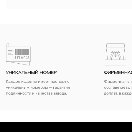
УНИКАЛЬНЫЙ НОМЕР
ФИРМЕННА
Каждое изделие имеет паспорт с
Фирменная упа
уникальным номером — гарантия
составе метал
подлинности и качества завода.
доплат, в кажд