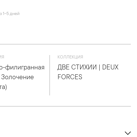
з 1-5 дней
ИЯ
КОЛЛЕКЦИЯ
о-филигранная
ДВЕ СТИХИИ | DEUX
, Золочение
FORCES
та)