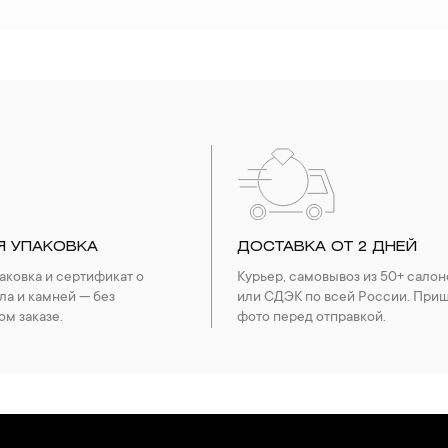
Я УПАКОВКА
ДОСТАВКА ОТ 2 ДНЕЙ
ковка и сертификат о
Курьер, самовывоз из 50+ салон
ла и камней — без
или СДЭК по всей России. При
ом заказе.
фото перед отправкой.