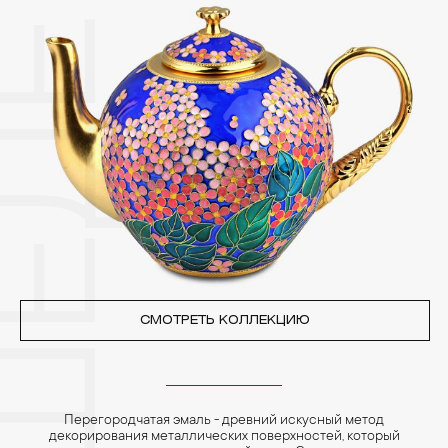
других камней.
3. Ни в коем случае не храните украшения в ванной комнате.
Особенно беречь от воздействия влаги, необходимо
позолоченные изделия. Также высокую влажность плохо
переносят жемчуг, бирюза, малахит и янтарь.
4. Специалисты обычно рекомендуют чистить украшения не
реже одного раза в месяц, а также регулярно протирать их
фланелевой или замшевой салфеткой.
СМОТРЕТЬ КОЛЛЕКЦИЮ
Перегородчатая эмаль - древний искусный метод
декорирования металлических поверхностей, который