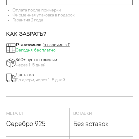
ДЕВРЫ ПЕРЕГОРОДЧАТОЙ ЭМАЛИ
Оплата после примерки
Фирменная упаковка в подарок
Гарантия 2 года
КАК ЗАБРАТЬ?
17 магазинов
(в наличии в 1)
Сегодня, бесплатно
860+ пунктов выдачи
Через 1-5 дней
Доставка
До двери, через 1-5 дней
МЕТАЛЛ
ВСТАВКИ
Серебро 925
Без вставок