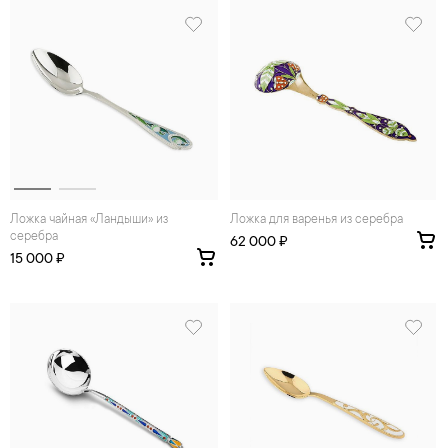
Ложка чайная «Ландыши» из
Ложка для варенья из серебра
серебра
62 000 ₽
15 000 ₽