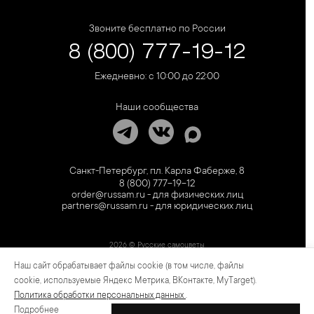
Звоните бесплатно по России
8 (800) 777-19-12
Ежедневно: с 10:00 до 22:00
Наши сообщества
Санкт-Петербург, пл. Карла Фаберже, 8
8 (800) 777-19-12
order@russam.ru - для физических лиц
partners@russam.ru - для юридических лиц
2026 © Русские самоцветы
Наш сайт обрабатывает файлы cookie (в том числе, файлы
Предложение не является публичной офертой. Цены на сайте и в розничной сети
могут отличаться. Информация на сайте о товаре носит рекламный характер и
cookie, используемые Яндекс Метрика, ВКонтакте, MyTarget).
расценивается как приглашение делать оферты на основании п.1 ст. 437
Политика обработки персональных данных
.
Гражданского кодекса РФ.
Подробнее