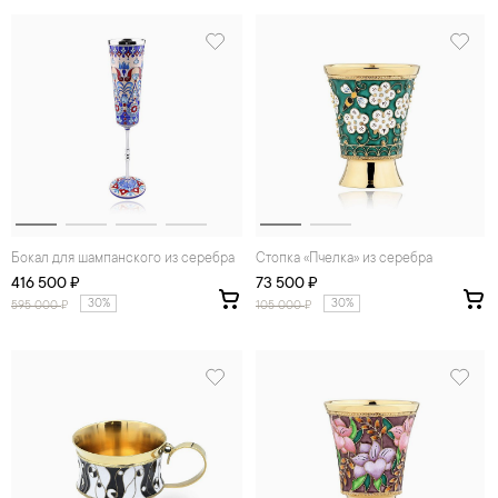
Бокал для шампанского из серебра
Стопка «Пчелка» из серебра
416 500 ₽
73 500 ₽
30%
30%
595 000
₽
105 000
₽