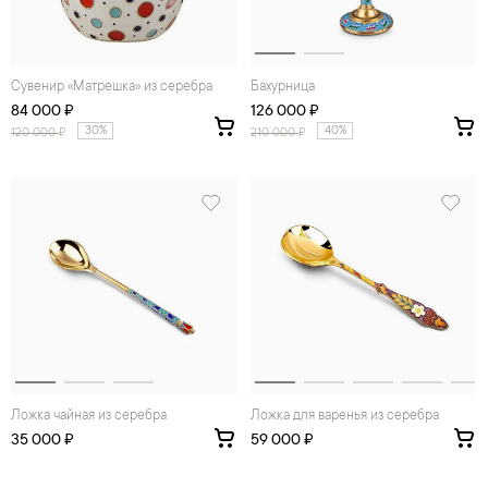
Сувениp «Матрешка» из серебра
Бахурница
84 000 ₽
126 000 ₽
30%
40%
120 000
₽
210 000
₽
Ложка чайная из серебра
Ложка для варенья из серебра
35 000 ₽
59 000 ₽