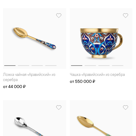
Ложка чайная «Аравийский» из
Чашка «Аравийский» из серебра
серебра
от 550 000 ₽
от 44 000 ₽