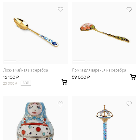
Ложка чайная из серебра
Ложка для варенья из серебра
16 100 ₽
59 000 ₽
30%
23 000
₽