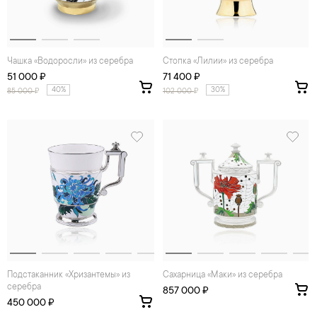
Чашка «Водоросли» из серебра
Стопка «Лилии» из серебра
51 000 ₽
71 400 ₽
40%
30%
85 000
₽
102 000
₽
Подстаканник «Хризантемы» из
Сахарница «Маки» из серебра
серебра
857 000 ₽
450 000 ₽