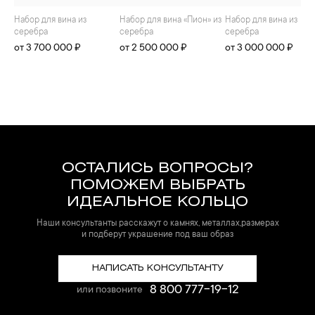
Набор для вина из
Набор для вина «Пион» из
Набор для вина из
серебра
серебра
серебра
от 3 700 000 ₽
от 2 500 000 ₽
от 3 000 000 ₽
ОСТАЛИСЬ ВОПРОСЫ?
ПОМОЖЕМ ВЫБРАТЬ
ИДЕАЛЬНОЕ КОЛЬЦО
Наши консультанты расскажут о камнях, металлах,размерах
и подберут украшение под ваш образ
НАПИСАТЬ КОНСУЛЬТАНТУ
8 800 777-19-12
или позвоните