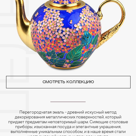
Особенно беречь от воздействия влаги, необходимо
позолоченные изделия. Также высокую влажность плохо
переносят жемчуг, бирюза, малахит и янтарь.
4. Специалисты обычно рекомендуют чистить украшения не
реже одного раза в месяц, а также регулярно протирать их
фланелевой или замшевой салфеткой.
СМОТРЕТЬ КОЛЛЕКЦИЮ
Перегородчатая эмаль - древний искусный метод
декорирования металлических поверхностей, который
придает предметам неповторимый шарм. Сияющие столовые
приборы, изысканная посуда и элегантные украшения,
выполненные уникальным способом, и в наше время стали