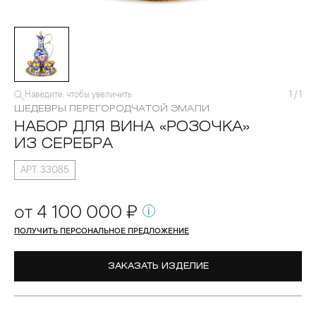
ДЕВРЫ ПЕРЕГОРОДЧАТОЙ ЭМАЛИ
Наведите, чтобы увеличить
1
/
1
ШЕДЕВРЫ ПЕРЕГОРОДЧАТОЙ ЭМАЛИ
НАБОР ДЛЯ ВИНА «РОЗОЧКА»
ИЗ СЕРЕБРА
АРТ. 33085
от 4 100 000 ₽
ПОЛУЧИТЬ ПЕРСОНАЛЬНОЕ ПРЕДЛОЖЕНИЕ
ЗАКАЗАТЬ ИЗДЕЛИЕ