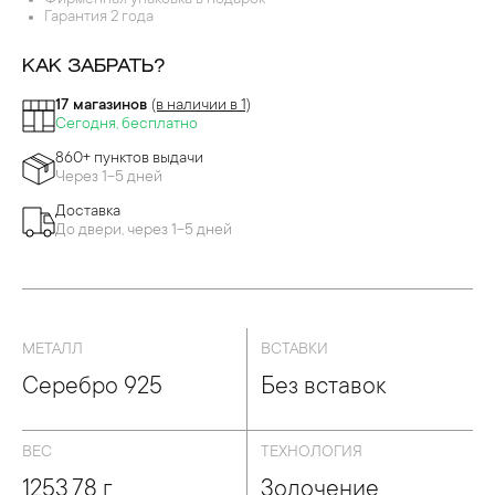
ДЕВРЫ ПЕРЕГОРОДЧАТОЙ ЭМАЛИ
Фирменная упаковка в подарок
Гарантия 2 года
КАК ЗАБРАТЬ?
17 магазинов
(в наличии в 1)
Сегодня, бесплатно
860+ пунктов выдачи
Через 1-5 дней
Доставка
До двери, через 1-5 дней
МЕТАЛЛ
ВСТАВКИ
Серебро 925
Без вставок
ВЕС
ТЕХНОЛОГИЯ
1253.78 г
Золочение