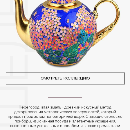
Особенно беречь от воздействия влаги, необходимо
позолоченные изделия. Также высокую влажность плохо
переносят жемчуг, бирюза, малахит и янтарь.
4. Специалисты обычно рекомендуют чистить украшения не
реже одного раза в месяц, а также регулярно протирать их
фланелевой или замшевой салфеткой.
СМОТРЕТЬ КОЛЛЕКЦИЮ
Перегородчатая эмаль - древний искусный метод
декорирования металлических поверхностей, который
придает предметам неповторимый шарм. Сияющие столовые
приборы, изысканная посуда и элегантные украшения,
выполненные уникальным способом, и в наше время стали