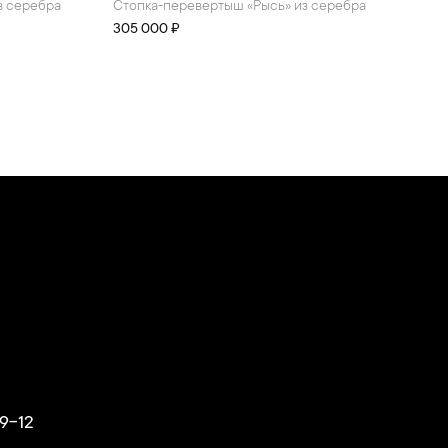
з серебра
стопка-перевертыш «Рысь» из серебра
305 000 ₽
9-12