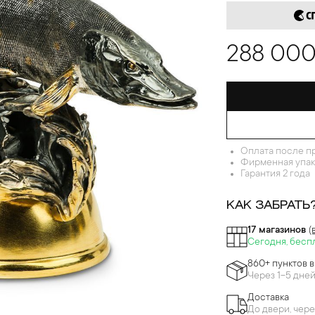
288 000
Оплата после п
Фирменная упак
Гарантия 2 года
КАК ЗАБРАТЬ
17 магазинов
(
Сегодня, бесп
860+ пунктов 
Через 1-5 дне
Доставка
До двери, чере