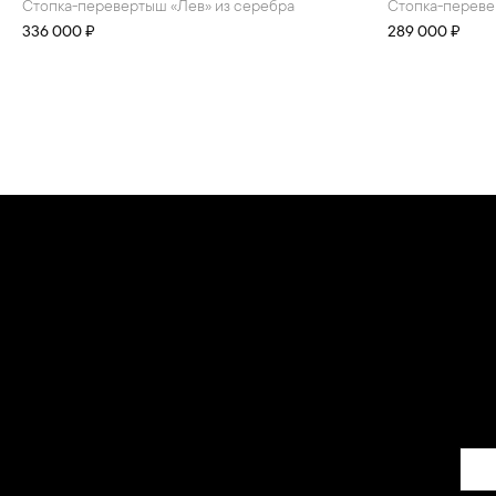
стопка-перевертыш «Лев» из серебра
стопка-перев
336 000 ₽
289 000 ₽