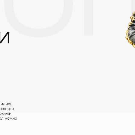
ТО
И
нились
иршеств
 рюмки
тол можно