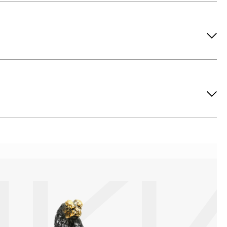
ов рекомендуется снимать во время занятий спортом, при
метических средств. Современные косметические средства
йствия серы покрываются коричневыми пятнами.Кроме того,
си жира и пыли часто разбалтываются и ломаются замки на
или оставить на нем царапины. Изделия с бриллиантами
 изделия. Также высокую влажность плохо переносят жемчуг,
ой или замшевой салфеткой.