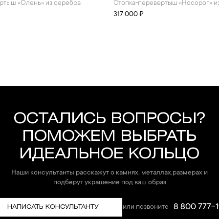
ертыш «Олень» из серебра
стопка-перевертыш «Носорог» и
317 000 ₽
ОСТАЛИСЬ ВОПРОСЫ?
ПОМОЖЕМ ВЫБРАТЬ
ИДЕАЛЬНОЕ КОЛЬЦО
Наши консультанты расскажут о камнях, металлах,размерах и
подберут украшение под ваш образ
8 800 777-1
или позвоните
НАПИСАТЬ КОНСУЛЬТАНТУ