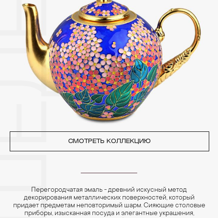
3. Ни в коем случае не храните украшения в ванной комнате.
Особенно беречь от воздействия влаги, необходимо
позолоченные изделия. Также высокую влажность плохо
переносят жемчуг, бирюза, малахит и янтарь.
4. Специалисты обычно рекомендуют чистить украшения не
реже одного раза в месяц, а также регулярно протирать их
фланелевой или замшевой салфеткой.
СМОТРЕТЬ КОЛЛЕКЦИЮ
Перегородчатая эмаль - древний искусный метод
декорирования металлических поверхностей, который
придает предметам неповторимый шарм. Сияющие столовые
приборы, изысканная посуда и элегантные украшения,