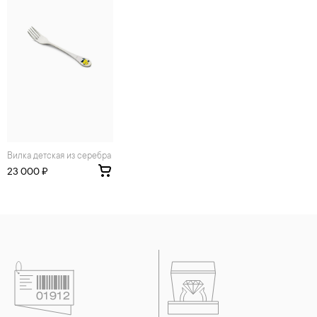
своем составе серу. Она окисляет серебро и вызывает
появление темного налета, а золотые украшения от
воздействия серы покрываются коричневыми
пятнами.Кроме того, жирные кремы прочно оседают на
поверхности металлов, забиваются в микроцарапины и
притягивают к себе пыль. Из-за смеси жира и пыли часто
разбалтываются и ломаются замки на ювелирных изделиях.
2. Храните ювелирные украшения в футлярах или
специальных мешочках. Так будет меньше шансов
повредить украшение или оставить на нем царапины.
Изделия с бриллиантами необходимо хранить отдельно от
других камней.
Вилка детская из серебра
3. Ни в коем случае не храните украшения в ванной комнате.
23 000 ₽
Особенно беречь от воздействия влаги, необходимо
позолоченные изделия. Также высокую влажность плохо
переносят жемчуг, бирюза, малахит и янтарь.
4. Специалисты обычно рекомендуют чистить украшения не
реже одного раза в месяц, а также регулярно протирать их
фланелевой или замшевой салфеткой.