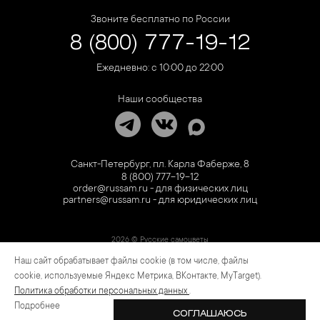
Звоните бесплатно по России
8 (800) 777-19-12
Ежедневно: с 10:00 до 22:00
Наши сообщества
Санкт-Петербург, пл. Карла Фаберже, 8
8 (800) 777-19-12
order@russam.ru - для физических лиц
partners@russam.ru - для юридических лиц
2026 © Русские самоцветы
Наш сайт обрабатывает файлы cookie (в том числе, файлы
Предложение не является публичной офертой. Цены на сайте и в розничной сети
могут отличаться. Информация на сайте о товаре носит рекламный характер и
cookie, используемые Яндекс Метрика, ВКонтакте, MyTarget).
расценивается как приглашение делать оферты на основании п.1 ст. 437
Политика обработки персональных данных
.
Гражданского кодекса РФ.
Подробнее
СОГЛАШАЮСЬ