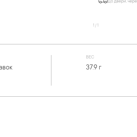
До двери, чере
1
/
1
ВЕС
авок
37.9 г