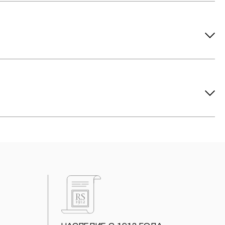
ов рекомендуется снимать во время занятий спортом, при
метических средств. Современные косметические средства
йствия серы покрываются коричневыми пятнами.Кроме того,
си жира и пыли часто разбалтываются и ломаются замки на
или оставить на нем царапины. Изделия с бриллиантами
 изделия. Также высокую влажность плохо переносят жемчуг,
ой или замшевой салфеткой.