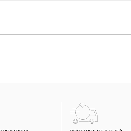
упают в реакцию с внешней средой. Изделия из драгоценных металл
дств, содержащих хлор и активный кислород и при нанесении кос
вызывает появление темного налета, а золотые украшения от возде
абиваются в микроцарапины и притягивают к себе пыль. Из-за сме
альных мешочках. Так будет меньше шансов повредить украшение 
е. Особенно беречь от воздействия влаги, необходимо позолоченные
реже одного раза в месяц, а также регулярно протирать их фланелев