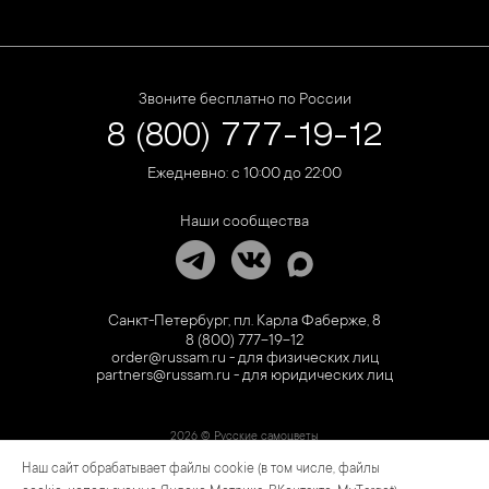
Звоните бесплатно по России
8 (800) 777-19-12
Ежедневно: с 10:00 до 22:00
Наши сообщества
Санкт-Петербург, пл. Карла Фаберже, 8
8 (800) 777-19-12
order@russam.ru - для физических лиц
partners@russam.ru - для юридических лиц
2026 © Русские самоцветы
Наш сайт обрабатывает файлы cookie (в том числе, файлы
Предложение не является публичной офертой. Цены на сайте и в розничной сети
могут отличаться. Информация на сайте о товаре носит рекламный характер и