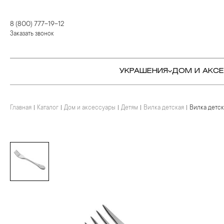
8 (800) 777-19-12
Заказать звонок
УКРАШЕНИЯ
ДОМ И АКС
Главная
Каталог
Дом и аксессуары
Детям
Вилка детская
Вилка детск
КОЛЬЦА
СТОЛОВЫЕ ПРИБОРЫ
КОЛЬЦА
СЕРЬГИ
СЕРВИРОВКА СТОЛА
СЕРЬГИ
ПОДВЕСКИ И КРЕСТЫ
ДЛЯ ЧАЯ
БРАСЛЕТЫ
БРОШИ
ДЛЯ КОФЕ
КОЛЬЕ И ПОДВЕСКИ
КОЛЬЕ
БАР
БРОШИ
ЦЕПИ
ДЕТЯМ
КАМНЕРЕЗНОЕ
ИСКУССТВО