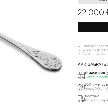
22 000 
Оплата после п
Фирменная упак
Гарантия 2 года
КАК ЗАБРАТЬ
17 магазинов
(
Сегодня, бесп
860+ пунктов 
Через 1-5 дне
Доставка
До двери, чере