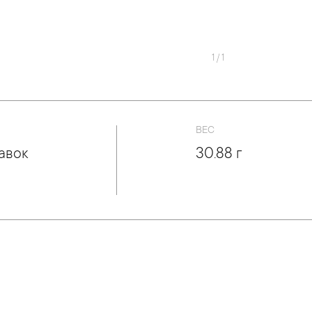
1
/
1
ВЕС
авок
30.88 г