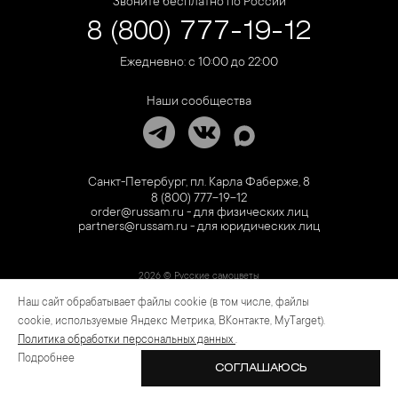
Звоните бесплатно по России
8 (800) 777-19-12
Ежедневно: с 10:00 до 22:00
Наши сообщества
Санкт-Петербург, пл. Карла Фаберже, 8
8 (800) 777-19-12
order@russam.ru - для физических лиц
partners@russam.ru - для юридических лиц
2026 © Русские самоцветы
Наш сайт обрабатывает файлы cookie (в том числе, файлы
Предложение не является публичной офертой. Цены на сайте и в розничной сети
могут отличаться. Информация на сайте о товаре носит рекламный характер и
cookie, используемые Яндекс Метрика, ВКонтакте, MyTarget).
расценивается как приглашение делать оферты на основании п.1 ст. 437
Политика обработки персональных данных
.
Гражданского кодекса РФ.
Подробнее
СОГЛАШАЮСЬ