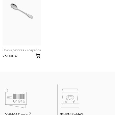
воздействия серы покрываются коричневыми
пятнами.Кроме того, жирные кремы прочно оседают на
поверхности металлов, забиваются в микроцарапины и
притягивают к себе пыль. Из-за смеси жира и пыли часто
разбалтываются и ломаются замки на ювелирных изделиях.
2. Храните ювелирные украшения в футлярах или
специальных мешочках. Так будет меньше шансов
повредить украшение или оставить на нем царапины.
Изделия с бриллиантами необходимо хранить отдельно от
других камней.
Ложка детская из серебра
3. Ни в коем случае не храните украшения в ванной комнате.
26 000 ₽
Особенно беречь от воздействия влаги, необходимо
позолоченные изделия. Также высокую влажность плохо
переносят жемчуг, бирюза, малахит и янтарь.
4. Специалисты обычно рекомендуют чистить украшения не
реже одного раза в месяц, а также регулярно протирать их
фланелевой или замшевой салфеткой.
УНИКАЛЬНЫЙ
ФИРМЕННАЯ