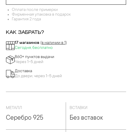
ДЕВРЫ ПЕРЕГОРОДЧАТОЙ ЭМАЛИ
Оплата после примерки
Фирменная упаковка в подарок
Гарантия 2 года
КАК ЗАБРАТЬ?
17 магазинов
(в наличии в 1)
Сегодня, бесплатно
860+ пунктов выдачи
Через 1-5 дней
Доставка
До двери, через 1-5 дней
МЕТАЛЛ
ВСТАВКИ
Серебро 925
Без вставок