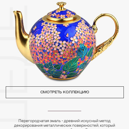
других камней.
3. Ни в коем случае не храните украшения в ванной комнате.
Особенно беречь от воздействия влаги, необходимо
позолоченные изделия. Также высокую влажность плохо
переносят жемчуг, бирюза, малахит и янтарь.
4. Специалисты обычно рекомендуют чистить украшения не
реже одного раза в месяц, а также регулярно протирать их
фланелевой или замшевой салфеткой.
СМОТРЕТЬ КОЛЛЕКЦИЮ
Перегородчатая эмаль - древний искусный метод
декорирования металлических поверхностей, который