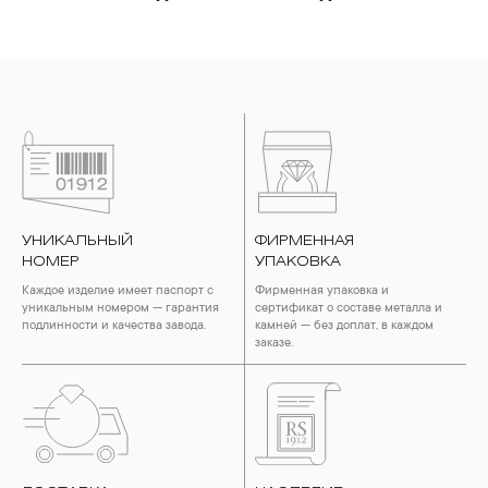
позолоченные изделия. Также высокую влажность плохо
переносят жемчуг, бирюза, малахит и янтарь.
4. Специалисты обычно рекомендуют чистить украшения не
реже одного раза в месяц, а также регулярно протирать их
фланелевой или замшевой салфеткой.
УНИКАЛЬНЫЙ
ФИРМЕННАЯ
НОМЕР
УПАКОВКА
Каждое изделие имеет паспорт с
Фирменная упаковка и
уникальным номером — гарантия
сертификат о составе металла и
подлинности и качества завода.
камней — без доплат, в каждом
заказе.