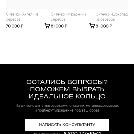
Ситечко «Ангел» из
Ситечко «Махаон» из
Ситечко «Шоколадница»
серебра
серебра
из серебра
70 000 ₽
81 000 ₽
81 000 ₽
ОСТАЛИСЬ ВОПРОСЫ?
ПОМОЖЕМ ВЫБРАТЬ
ИДЕАЛЬНОЕ КОЛЬЦО
Наши консультанты расскажут о камнях, металлах,размерах
и подберут украшение под ваш образ
НАПИСАТЬ КОНСУЛЬТАНТУ