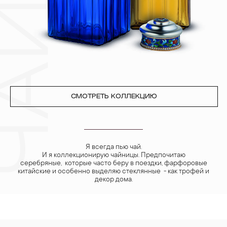
переносят жемчуг, бирюза, малахит и янтарь.
4. Специалисты обычно рекомендуют чистить украшения не
реже одного раза в месяц, а также регулярно протирать их
фланелевой или замшевой салфеткой.
СМОТРЕТЬ КОЛЛЕКЦИЮ
Я всегда пью чай.
И я коллекционирую чайницы. Предпочитаю
серебряные, которые часто беру в поездки, фарфоровые
китайские и особенно выделяю стеклянные - как трофей и
декор дома.