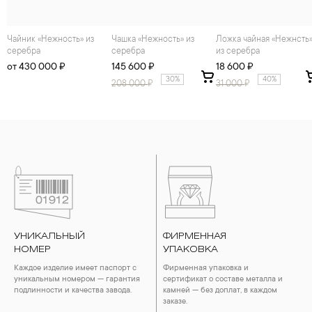
Чайник «Нежность» из
Чашка «Нежность» из
Ложка чайная «Нежнсть»
серебра
серебра
из серебра
от 430 000 ₽
145 600 ₽
18 600 ₽
30%
40%
208 000
₽
31 000
₽
УНИКАЛЬНЫЙ
ФИРМЕННАЯ
НОМЕР
УПАКОВКА
Каждое изделие имеет паспорт с
Фирменная упаковка и
уникальным номером — гарантия
сертификат о составе металла и
подлинности и качества завода.
камней — без доплат, в каждом
заказе.