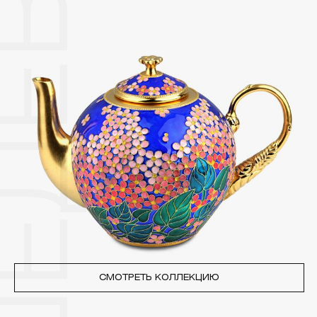
2. Храните ювелирные украшения в футлярах или
специальных мешочках. Так будет меньше шансов
повредить украшение или оставить на нем царапины.
Изделия с бриллиантами необходимо хранить отдельно от
других камней.
3. Ни в коем случае не храните украшения в ванной комнате.
Особенно беречь от воздействия влаги, необходимо
позолоченные изделия. Также высокую влажность плохо
переносят жемчуг, бирюза, малахит и янтарь.
4. Специалисты обычно рекомендуют чистить украшения не
реже одного раза в месяц, а также регулярно протирать их
фланелевой или замшевой салфеткой.
СМОТРЕТЬ КОЛЛЕКЦИЮ