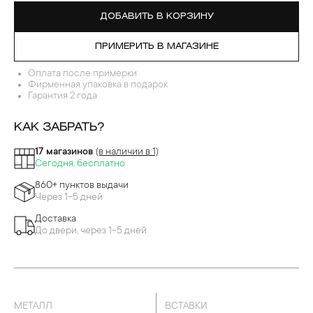
ДЕВРЫ ПЕРЕГОРОДЧАТОЙ ЭМАЛИ
ДОБАВИТЬ В КОРЗИНУ
ПРИМЕРИТЬ В МАГАЗИНЕ
Оплата после примерки
Фирменная упаковка в подарок
Гарантия 2 года
КАК ЗАБРАТЬ?
17 магазинов
(в наличии в 1)
Сегодня, бесплатно
860+ пунктов выдачи
Через 1-5 дней
Доставка
До двери, через 1-5 дней
МЕТАЛЛ
ВСТАВКИ