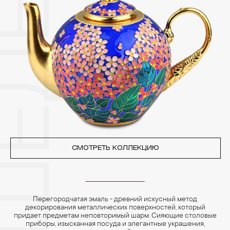
3. Ни в коем случае не храните украшения в ванной комнате.
Особенно беречь от воздействия влаги, необходимо
позолоченные изделия. Также высокую влажность плохо
переносят жемчуг, бирюза, малахит и янтарь.
4. Специалисты обычно рекомендуют чистить украшения не
реже одного раза в месяц, а также регулярно протирать их
фланелевой или замшевой салфеткой.
СМОТРЕТЬ КОЛЛЕКЦИЮ
Перегородчатая эмаль - древний искусный метод
декорирования металлических поверхностей, который
придает предметам неповторимый шарм. Сияющие столовые
приборы, изысканная посуда и элегантные украшения,