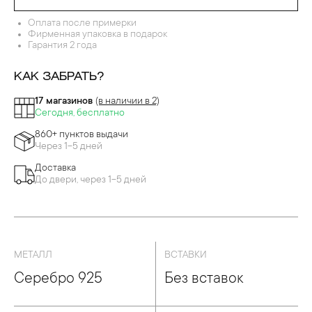
ДЕВРЫ ПЕРЕГОРОДЧАТОЙ ЭМАЛИ
Оплата после примерки
Фирменная упаковка в подарок
Гарантия 2 года
КАК ЗАБРАТЬ?
17 магазинов
(в наличии в 2)
Сегодня, бесплатно
860+ пунктов выдачи
Через 1-5 дней
Доставка
До двери, через 1-5 дней
МЕТАЛЛ
ВСТАВКИ
Серебро 925
Без вставок