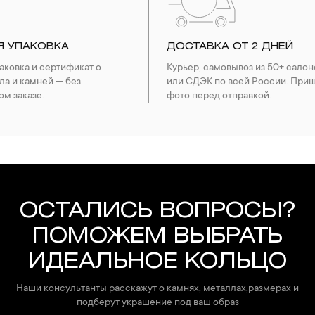
е. Особенно беречь от воздействия влаги, необходимо позолоченные
реже одного раза в месяц, а также регулярно протирать их фланелев
Я УПАКОВКА
ДОСТАВКА ОТ 2 ДНЕЙ
ковка и сертификат о
Курьер, самовывоз из 50+ салон
ла и камней — без
или СДЭК по всей России. При
ом заказе.
фото перед отправкой.
ОСТАЛИСЬ ВОПРОСЫ?
ПОМОЖЕМ ВЫБРАТЬ
ИДЕАЛЬНОЕ КОЛЬЦО
Наши консультанты расскажут о камнях, металлах,размерах и
подберут украшение под ваш образ