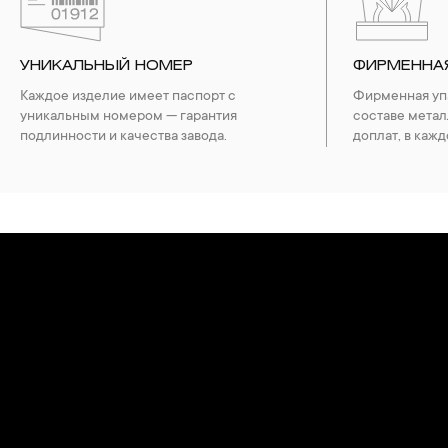
3. Ни в коем случае не храните украшения в ванной комнат
бирюза, малахит и янтарь.
4. Специалисты обычно рекомендуют чистить украшения не 
УНИКАЛЬНЫЙ НОМЕР
ФИРМЕННА
Каждое изделие имеет паспорт с
Фирменная упа
уникальным номером — гарантия
составе метал
подлинности и качества завода.
доплат, в кажд