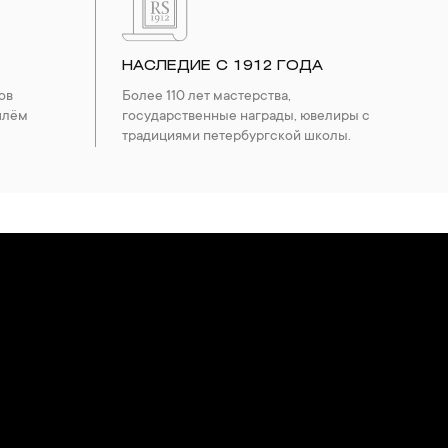
 изделия. Также высокую влажность плохо переносят жемчуг,
ой или замшевой салфеткой.
НАСЛЕДИЕ С 1912 ГОДА
ов
Более 110 лет мастерства,
шлём
государственные награды, ювелиры с
традициями петербургской школы.