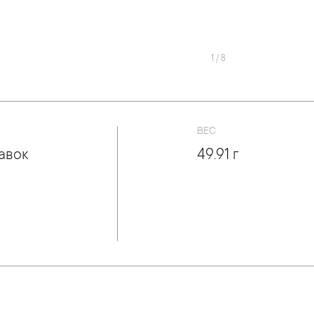
1
/
8
ВЕС
авок
49.91 г