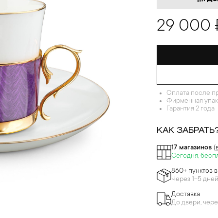
29 000 
Оплата после п
Фирменная упак
Гарантия 2 года
КАК ЗАБРАТЬ
17 магазинов
(
Сегодня, бесп
860+ пунктов 
Через 1-5 дне
Доставка
До двери, чере