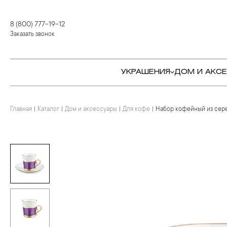
8 (800) 777-19-12
Заказать звонок
УКРАШЕНИЯ
ДОМ И АКС
Главная
Каталог
Дом и аксессуары
Для кофе
Набор кофейный из сер
КОЛЬЦА
СТОЛОВЫЕ ПРИБОРЫ
КОЛЬЦА
СЕРЬГИ
СЕРВИРОВКА СТОЛА
СЕРЬГИ
ПОДВЕСКИ И КРЕСТЫ
ДЛЯ ЧАЯ
БРАСЛЕТЫ
БРОШИ
ДЛЯ КОФЕ
КОЛЬЕ И ПОДВЕСКИ
КОЛЬЕ
БАР
БРОШИ
ЦЕПИ
ДЕТЯМ
КАМНЕРЕЗНОЕ
ИСКУССТВО