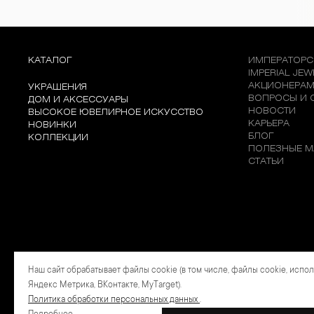
КАТАЛОГ
ИМПЕРАТОРС
IMPERIAL JE
АКЦИОНЕРА
УКРАШЕНИЯ
ВОПРОСЫ И 
ДОМ И АКСЕССУАРЫ
НОВОСТИ
ВЫСОКОЕ ЮВЕЛИРНОЕ ИСКУССТВО
КАРЬЕРА
НОВИНКИ
БЛОГ
КОЛЛЕКЦИИ
ПОЛЕЗНЫЕ М
СТАТЬИ
Наш сайт обрабатывает файлы cookie (в том числе, файлы cookie, испо
Яндекс Метрика, ВКонтакте, MyTarget).
Политика обработки персональных данных
.