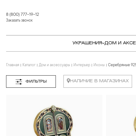
8 (800) 777-19-12
Заказать звонок
УКРАШЕНИЯ
ДОМ И АКС
Главная
Каталог
Дом и аксессуары
Интерьер
Иконы
Серебряные 92
КОЛЬЦА
СТОЛОВЫЕ ПРИБОРЫ
КОЛЬЦА
СЕРЬГИ
СЕРВИРОВКА СТОЛА
СЕРЬГИ
НАЛИЧИЕ В МАГАЗИНАХ
ФИЛЬТРЫ
ПОДВЕСКИ И КРЕСТЫ
ДЛЯ ЧАЯ
БРАСЛЕТЫ
БРОШИ
ДЛЯ КОФЕ
КОЛЬЕ И ПОДВЕСКИ
КОЛЬЕ
БАР
БРОШИ
ЦЕПИ
ДЕТЯМ
КАМНЕРЕЗНОЕ
ИСКУССТВО