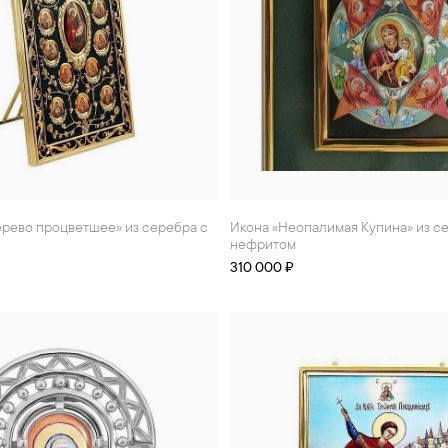
Икона «Неопалимая Купина» из серебра с
нефритом
310 000 ₽