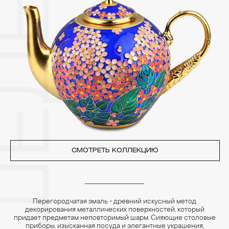
3. Ни в коем случае не храните украшения в ванной комнате.
Особенно беречь от воздействия влаги, необходимо
позолоченные изделия. Также высокую влажность плохо
переносят жемчуг, бирюза, малахит и янтарь.
4. Специалисты обычно рекомендуют чистить украшения не
реже одного раза в месяц, а также регулярно протирать их
фланелевой или замшевой салфеткой.
СМОТРЕТЬ КОЛЛЕКЦИЮ
Перегородчатая эмаль - древний искусный метод
декорирования металлических поверхностей, который
придает предметам неповторимый шарм. Сияющие столовые
приборы, изысканная посуда и элегантные украшения,