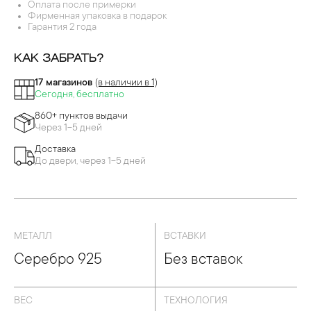
ДЕВРЫ ПЕРЕГОРОДЧАТОЙ ЭМАЛИ
Оплата после примерки
Фирменная упаковка в подарок
Гарантия 2 года
КАК ЗАБРАТЬ?
17 магазинов
(в наличии в 1)
Сегодня, бесплатно
860+ пунктов выдачи
Через 1-5 дней
Доставка
До двери, через 1-5 дней
МЕТАЛЛ
ВСТАВКИ
Серебро 925
Без вставок
ВЕС
ТЕХНОЛОГИЯ